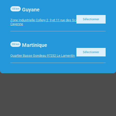
Guyane
100
km
Sélectionner
Zone Industrielle Collery 2, 9 et 11 rue des Scarabees 97300
Cayenne
Martinique
200
km
Sélectionner
Quartier Basse Gondeau 97232 Le Lamentin