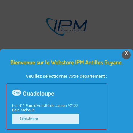
X
[b2bking_b2b_registration_only
Bienvenue sur le Webstore IPM Antilles Guyane.
registration_role_id=9675]
Veuillez sélectionner votre département :
Guadeloupe
0
km
Lot N°2 Parc d’Activité de Jabrun 97122
Baie-Mahault
Sélectionner