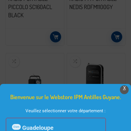
PICCOLO SC160ACL
NEDIS RDFM1100GY
BLACK
X
Bienvenue sur le Webstore IPM Antilles Guyane.
RADIO & RADIO RÉVEIL
RADIO & RADIO RÉVEIL
Veuillez sélectionner votre département :
RADIO FM PORTABLE
RADIO FM/AM 1.5W
NEDIS RDFM1300GY
FORMAT DE POCHE
Guadeloupe
0
km