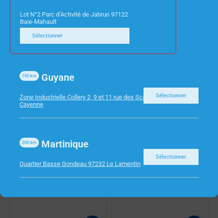
RDFM1110SI NEDIS
Lot N°2 Parc d’Activité de Jabrun 97122
Baie-Mahault
Sélectionner
Guyane
100
km
Sélectionner
Zone Industrielle Collery 2, 9 et 11 rue des Scarabees 97300
Cayenne
Martinique
200
km
Sélectionner
RADIO & RADIO RÉVEIL
RADIO & RADIO RÉVEIL
Quartier Basse Gondeau 97232 Le Lamentin
RADIO FM/AM 3.6W
RADIO REVEIL FM/AM
RDDB1000BK NEDIS
CLAR002BK NEDIS