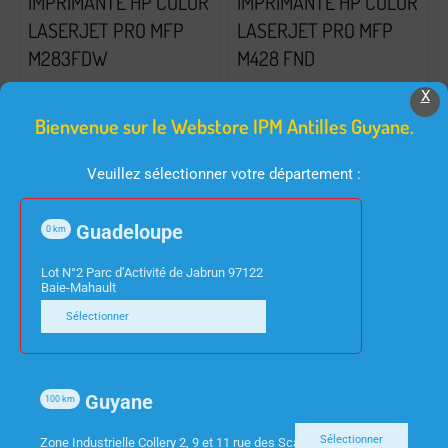
IMPRIMANTE HP COLOR
IMPRIMANTE HP COLOR
LASERJET PRO MFP
LASERJET PRO MFP
M283FDW
M428 FND
X
Bienvenue sur le Webstore IPM Antilles Guyane.
Veuillez sélectionner votre département :
Guadeloupe
0
km
Lot N°2 Parc d’Activité de Jabrun 97122
Baie-Mahault
Sélectionner
INFORMATIQUE
INFORMATIQUE
Guyane
100
km
IMPRIMANTE HP
IMPRIMANTE
DESKJET 2710
MULTIFONCTION OKI MB
Sélectionner
Zone Industrielle Collery 2, 9 et 11 rue des Scarabees 97300