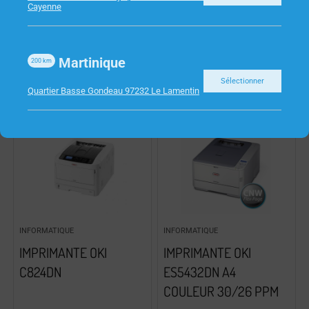
Cayenne
472 DNW N/B 33PPM
Martinique
200
km
Sélectionner
Quartier Basse Gondeau 97232 Le Lamentin
INFORMATIQUE
INFORMATIQUE
IMPRIMANTE OKI
IMPRIMANTE OKI
C824DN
ES5432DN A4
COULEUR 30/26 PPM