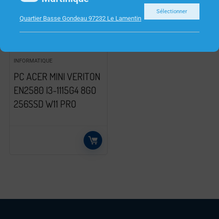
Sélectionner
Quartier Basse Gondeau 97232 Le Lamentin
INFORMATIQUE
PC ACER MINI VERITON
EN2580 I3-1115G4 8GO
256SSD W11 PRO