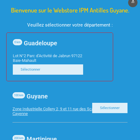
X
Bienvenue sur le Webstore IPM Antilles Guyane.
Veuillez sélectionner votre département :
Guadeloupe
0
km
ACCESSOIRES TV
INFORMATIQUE
Lot N°2 Parc d’Activité de Jabrun 97122
TELECOMMANDE
SOURIS CHERRY
Baie-Mahault
UNIVERSELLE NEDIS
GENTIX
Sélectionner
PRE PROGRAMMEE
Guyane
100
km
Sélectionner
Zone Industrielle Collery 2, 9 et 11 rue des Scarabees 97300
Cayenne
Martinique
200
km