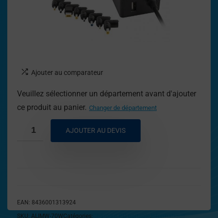
Ajouter au comparateur
Veuillez sélectionner un département avant d'ajouter
ce produit au panier.
Changer de département
AJOUTER AU DEVIS
EAN:
8436001313924
SKU:
ALIMW-70W
Catégories:
Chargeur PC portable
,
Informatique