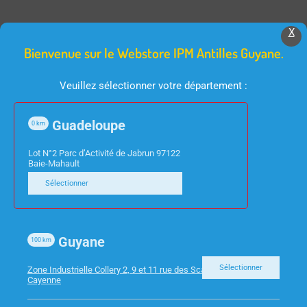
X
Produits Similaires
Bienvenue sur le Webstore IPM Antilles Guyane.
Veuillez sélectionner votre département :
Guadeloupe
0
km
Lot N°2 Parc d’Activité de Jabrun 97122
Baie-Mahault
Sélectionner
TV
INFORMATIQUE
TV 43″/108CM STRONG
CABLE RJ45 NOIR CAT6
SRT43UA6203 UHD/4K
5M
Guyane
100
km
SMART
Sélectionner
Zone Industrielle Collery 2, 9 et 11 rue des Scarabees 97300
Cayenne