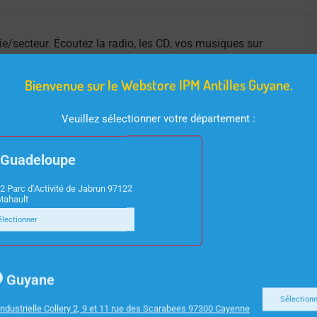
e/secteur. Écoutez la radio, les CD, vos musiques sur
e de 9 W et une poignée de transport. Blanc.
Bienvenue sur le Webstore IPM Antilles Guyane.
Veuillez sélectionner votre département :
Guadeloupe
2 Parc d’Activité de Jabrun 97122
Mahault
électionner
Guyane
Sélection
ndustrielle Collery 2, 9 et 11 rue des Scarabees 97300 Cayenne