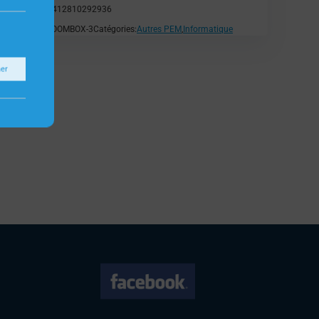
EAN:
5412810292936
SKU:
BOOMBOX-3
Catégories:
Autres PEM
,
Informatique
ner