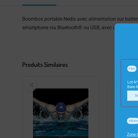
Boombox portable Nedis avec alimentation sur batteri
smartphone via Bluetooth® ou USB, avec une puissanc
Produits Similaires
0
km
Lot N°
Baie-
S
100
km
Zone I