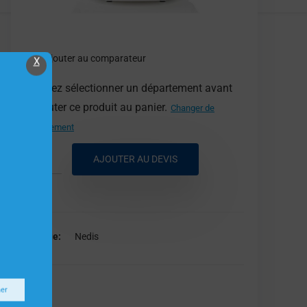
Ajouter au comparateur
X
Veuillez sélectionner un département avant
d'ajouter ce produit au panier.
Changer de
département
AJOUTER AU DEVIS
Marque
Nedis
Nedis
ner