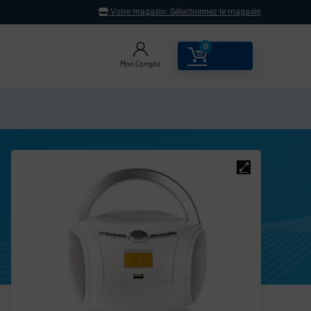
Votre magasin:
Sélectionnez le magasin
0
0.00
€
Mon Compte