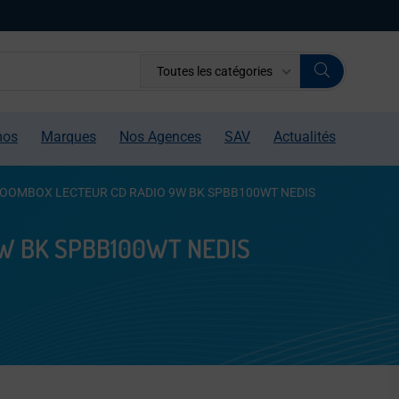
Toutes les catégories
mos
Marques
Nos Agences
SAV
Actualités
OOMBOX LECTEUR CD RADIO 9W BK SPBB100WT NEDIS
W BK SPBB100WT NEDIS