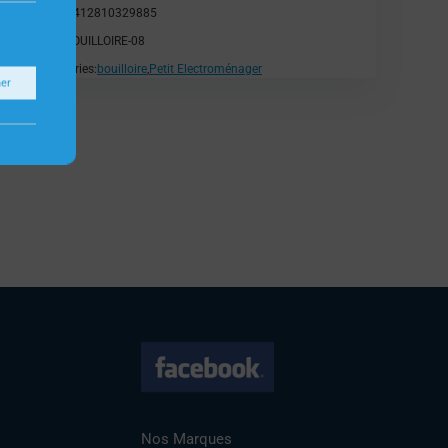
EAN:
5412810329885
SKU:
BOUILLOIRE-08
Catégories:
bouilloire
,
Petit Electroménager
ner
Nos Marques