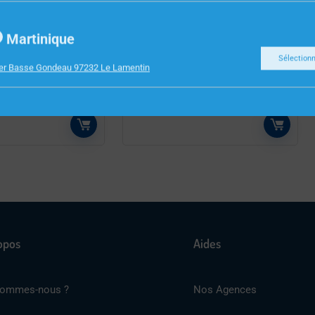
MÉNAGER
PETIT ELECTROMÉNAGER
INDUCTION 2
PESE PERSONNE SMARTLIFE
Martinique
0W NEDIS
WIFIHS10WT NEDIS
Sélection
ier Basse Gondeau 97232 Le Lamentin
1
opos
Aides
sommes-nous ?
Nos Agences