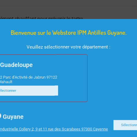
c élément chauffant pour prévenir le tartre.
Bienvenue sur le Webstore IPM Antilles Guyane.
Veuillez sélectionner votre département :
Guadeloupe
2 Parc d’Activité de Jabrun 97122
Mahault
électionner
Guyane
Sélection
ndustrielle Collery 2, 9 et 11 rue des Scarabees 97300 Cayenne