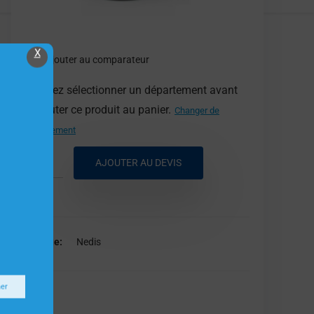
X
Ajouter au comparateur
Veuillez sélectionner un département avant
d'ajouter ce produit au panier.
Changer de
département
AJOUTER AU DEVIS
Marque
Nedis
ner
Nedis