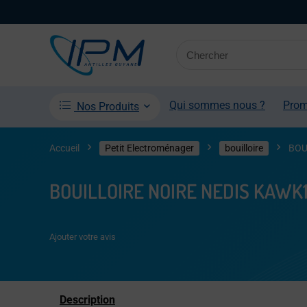
Qui sommes nous ?
Pro
Nos Produits
Accueil
Petit Electroménager
bouilloire
BOU
BOUILLOIRE NOIRE NEDIS KAWK
Ajouter votre avis
Description