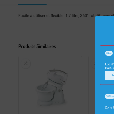
Facile à utiliser et flexible. 1,7 litre, 360° rotatif ave
Produits Similaires
0
km
Lot N°
Baie-
S
100
km
Zone I