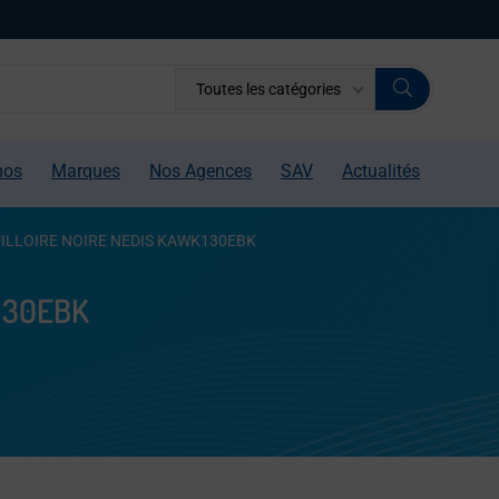
Toutes les catégories
mos
Marques
Nos Agences
SAV
Actualités
ILLOIRE NOIRE NEDIS KAWK130EBK
130EBK