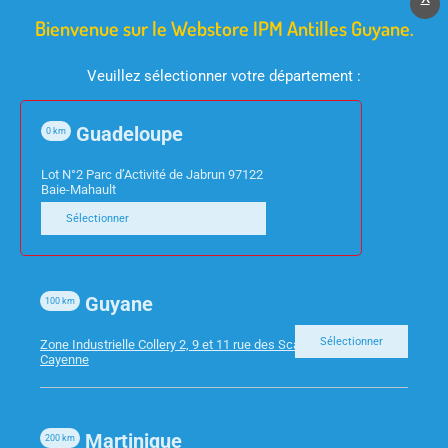
Bienvenue sur le Webstore IPM Antilles Guyane.
Veuillez sélectionner votre département :
Guadeloupe
0
km
CONSOMMABLES
CONSOMMABLES
Lot N°2 Parc d’Activité de Jabrun 97122
HP 963XL –
HP 963 – CARTOUCHE
Baie-Mahault
CARTOUCHE NOIRE
JAUNE 10ML 700PAGES
Sélectionner
47ML 2000P
Guyane
100
km
Sélectionner
Zone Industrielle Collery 2, 9 et 11 rue des Scarabees 97300
Cayenne
Martinique
200
km