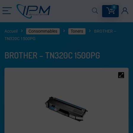
0
Accueil
Consommables
Toners
BROTHER –
TN320C 1500PG
BROTHER – TN320C 1500PG