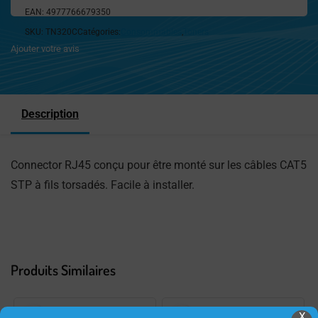
EAN:
4977766679350
SKU:
TN320C
Catégories:
Consommables
,
Toners
Ajouter votre avis
Description
Connector RJ45 conçu pour être monté sur les câbles CAT5
STP à fils torsadés. Facile à installer.
Produits Similaires
X