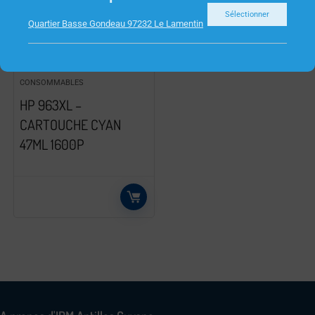
Sélectionner
Quartier Basse Gondeau 97232 Le Lamentin
CONSOMMABLES
HP 963XL –
CARTOUCHE CYAN
47ML 1600P