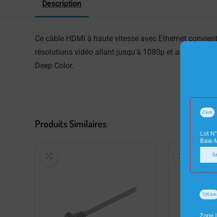
Description
Ce câble HDMI à haute vitesse avec Ethernet convient
résolutions vidéo allant jusqu’à 1080p et au-delà, don
Deep Color.
0
km
Produits Similaires
Lot N°
Baie-
S
100
km
Zone I