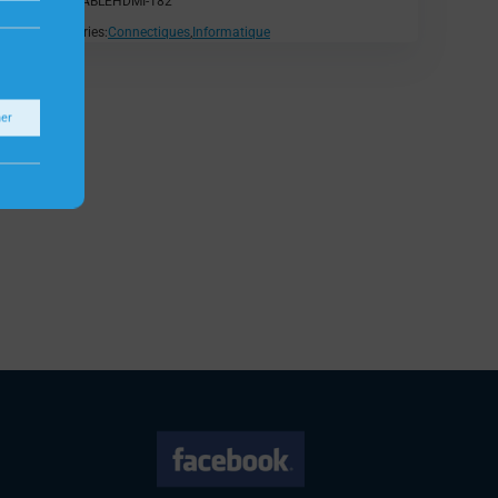
SKU:
CABLEHDMI-182
Catégories:
Connectiques
,
Informatique
ner