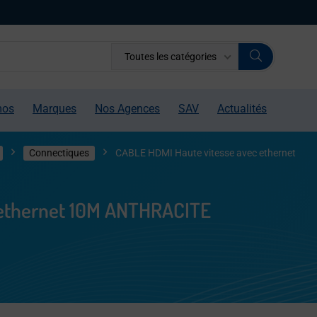
Toutes les catégories
mos
Marques
Nos Agences
SAV
Actualités
Connectiques
CABLE HDMI Haute vitesse avec ethernet
 ethernet 10M ANTHRACITE