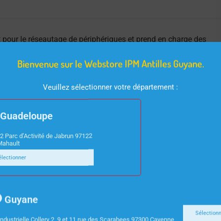
 pour le réseautage de périphériques et prend en charge des
t les technologies d’affichage avancées telles que 4K, 3D et
Bienvenue sur le Webstore IPM Antilles Guyane.
Veuillez sélectionner votre département :
Guadeloupe
2 Parc d’Activité de Jabrun 97122
Mahault
électionner
Guyane
Sélection
ndustrielle Collery 2, 9 et 11 rue des Scarabees 97300 Cayenne