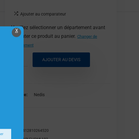
Ajouter au comparateur
Veuillez sélectionner un département avant
X
d'ajouter ce produit au panier.
Changer de
département
AJOUTER AU DEVIS
Marque
Nedis
Nedis
EAN:
5412810264520
ner