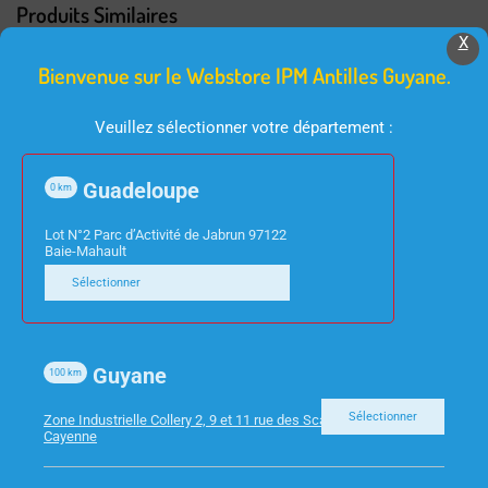
Produits Similaires
X
Bienvenue sur le Webstore IPM Antilles Guyane.
Veuillez sélectionner votre département :
Guadeloupe
0
km
Lot N°2 Parc d’Activité de Jabrun 97122
Baie-Mahault
INFORMATIQUE
INFORMATIQUE
Sélectionner
ECRAN 49″ INCURVE
ECRAN 27″ VIEWSONIC
ASUS XG49VQ
VA2732-H HDMI VGA
Guyane
100
km
Sélectionner
Zone Industrielle Collery 2, 9 et 11 rue des Scarabees 97300
Cayenne