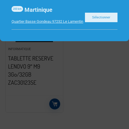
Martinique
200
km
Sélectionner
Quartier Basse Gondeau 97232 Le Lamentin
INFORMATIQUE
TABLETTE RESERVE
LENOVO 9″ M9
3Go/32GB
ZAC30123SE