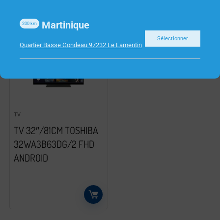
Martinique
200
km
Sélectionner
Quartier Basse Gondeau 97232 Le Lamentin
TV
TV 32″/81CM TOSHIBA
32WA3B63DG/2 FHD
ANDROID