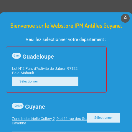
Produits Similaires
X
Bienvenue sur le Webstore IPM Antilles Guyane.
Veuillez sélectionner votre département :
Guadeloupe
0
km
Lot N°2 Parc d’Activité de Jabrun 97122
Baie-Mahault
TV
INFORMATIQUE
Sélectionner
TV 43″/108CM STRONG
ECRAN 27″ VIEWSONIC
SRT43UA6203 UHD/4K
VA2732-H HDMI VGA
SMART
Guyane
100
km
Sélectionner
Zone Industrielle Collery 2, 9 et 11 rue des Scarabees 97300
Cayenne