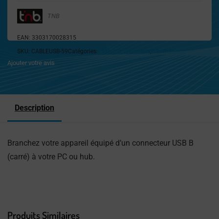
TNB
EAN:
3303170028315
SKU:
CABLEUSB-59
Catégories:
Câbles et chargeurs
,
Informatique
Ajouter votre avis
Description
Branchez votre appareil équipé d’un connecteur USB B
(carré) à votre PC ou hub.
Produits Similaires