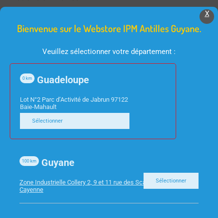
X
Bienvenue sur le Webstore IPM Antilles Guyane.
Veuillez sélectionner votre département :
Guadeloupe
0
km
Lot N°2 Parc d’Activité de Jabrun 97122
Baie-Mahault
INFORMATIQUE
BARRE DE SON / HOME CINEMA
PC ACER MINI VERITON
BARRE DE SON SP7 5.1
Sélectionner
EN2580 I5-1134G7 8GO
420W WIFI/ BT DTS
256SSD W11 PRO
HDMI CAISSON BASE SS
Guyane
FIL LG
100
km
Sélectionner
Zone Industrielle Collery 2, 9 et 11 rue des Scarabees 97300
Cayenne