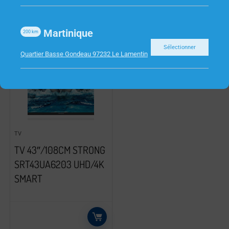
Martinique
200
km
Sélectionner
Quartier Basse Gondeau 97232 Le Lamentin
TV
TV 43″/108CM STRONG
SRT43UA6203 UHD/4K
SMART