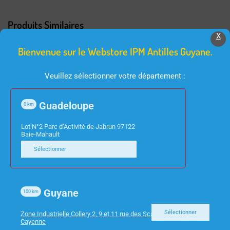
Produits Similaires
X
Bienvenue sur le Webstore IPM Antilles Guyane.
Veuillez sélectionner votre département :
Guadeloupe
0
km
Lot N°2 Parc d’Activité de Jabrun 97122
Baie-Mahault
ACCESSOIRES TV
INFORMATIQUE
Sélectionner
TELECOMMANDE
TABLETTE RESERVE
UNIVERSELLE NEDIS
LENOVO 9″ M9
PRE PROGRAMMEE
3Go/32GB
Guyane
100
km
ZAC30123SE
Sélectionner
Zone Industrielle Collery 2, 9 et 11 rue des Scarabees 97300
Cayenne