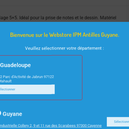
ge 5×5. Idéal pour la prise de notes et le dessin. Matériel
lité pour une satisfaction durable.
Bienvenue sur le Webstore IPM Antilles Guyane.
Veuillez sélectionner votre département :
Guadeloupe
2 Parc d’Activité de Jabrun 97122
Mahault
électionner
Guyane
Sélection
ndustrielle Collery 2, 9 et 11 rue des Scarabees 97300 Cayenne