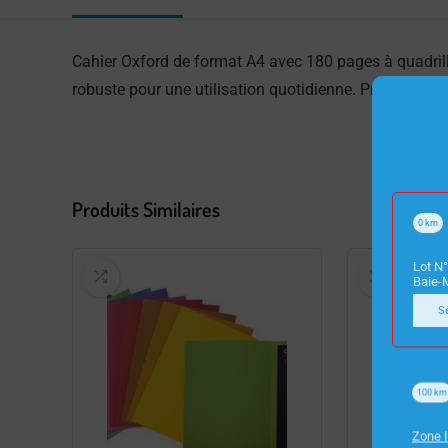
Cahier Oxford de format A4 avec 180 pages à quadrilla
robuste pour une utilisation quotidienne. Première qua
Produits Similaires
0
km
Lot N°
Baie-
S
100
km
Zone I