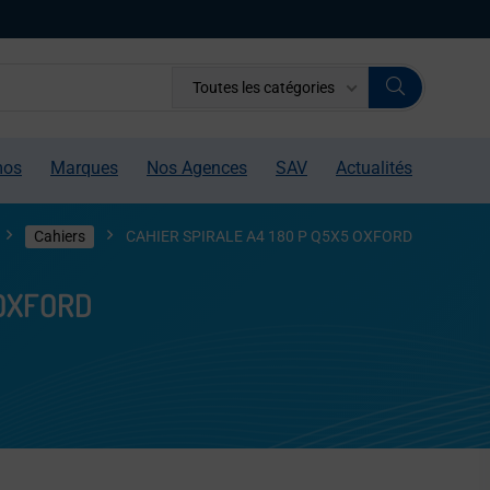
Toutes les catégories
mos
Marques
Nos Agences
SAV
Actualités
Cahiers
CAHIER SPIRALE A4 180 P Q5X5 OXFORD
 OXFORD