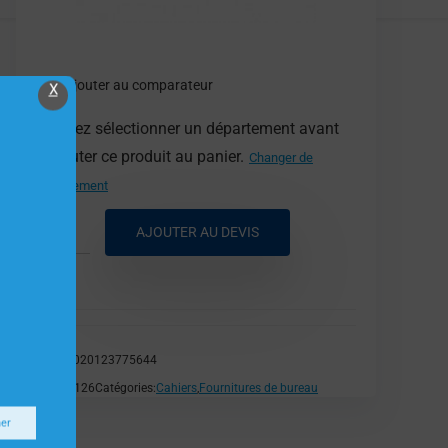
Ajouter au comparateur
X
Veuillez sélectionner un département avant
d'ajouter ce produit au panier.
Changer de
département
AJOUTER AU DEVIS
EAN:
3020123775644
SKU:
H126
Catégories:
Cahiers
,
Fournitures de bureau
ner