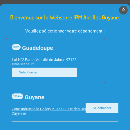
Produits Similaires
X
Bienvenue sur le Webstore IPM Antilles Guyane.
Veuillez sélectionner votre département :
Guadeloupe
0
km
Lot N°2 Parc d’Activité de Jabrun 97122
Baie-Mahault
CONSOMMABLES
Sélectionner
CONSOMMABLES
HP COMPATIBLE 78A –
HP 963XL –
TONER NOIR
CARTOUCHE JAUNE
Guyane
47ML 1600P
100
km
Sélectionner
Zone Industrielle Collery 2, 9 et 11 rue des Scarabees 97300
Cayenne