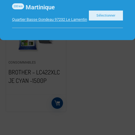
Martinique
200
km
Sélectionner
Quartier Basse Gondeau 97232 Le Lamentin
CONSOMMABLES
BROTHER – LC422XLC
JE CYAN -1500P