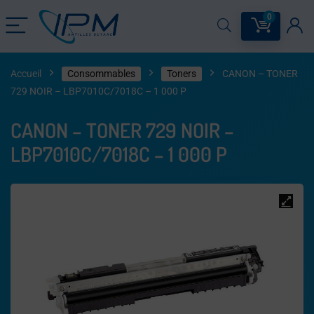
0
Accueil
Consommables
Toners
CANON – TONER
729 NOIR – LBP7010C/7018C – 1 000 P
CANON – TONER 729 NOIR –
LBP7010C/7018C – 1 000 P