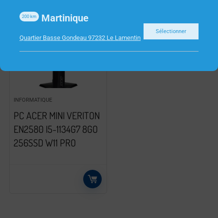
Martinique
200
km
Sélectionner
Quartier Basse Gondeau 97232 Le Lamentin
INFORMATIQUE
PC ACER MINI VERITON
EN2580 I5-1134G7 8GO
256SSD W11 PRO