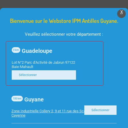
X
Produits Similaires
Bienvenue sur le Webstore IPM Antilles Guyane.
Veuillez sélectionner votre département :
Guadeloupe
0
km
Lot N°2 Parc d’Activité de Jabrun 97122
Baie-Mahault
Sélectionner
INFORMATIQUE
INFORMATIQUE
CABLE RJ45 NOIR CAT6
ECRAN 49″ INCURVE
5M
ASUS XG49VQ
Guyane
100
km
Sélectionner
Zone Industrielle Collery 2, 9 et 11 rue des Scarabees 97300
Cayenne