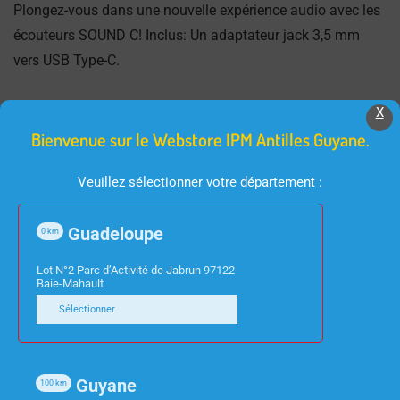
Plongez-vous dans une nouvelle expérience audio avec les
écouteurs SOUND C! Inclus: Un adaptateur jack 3,5 mm
vers USB Type-C.
X
Bienvenue sur le Webstore IPM Antilles Guyane.
Produits Similaires
Veuillez sélectionner votre département :
Guadeloupe
0
km
Lot N°2 Parc d’Activité de Jabrun 97122
Baie-Mahault
Sélectionner
INFORMATIQUE
INFORMATIQUE
Guyane
100
km
HUB 7 PORTS USB 3.0
CORDON SPIRALE NOIR