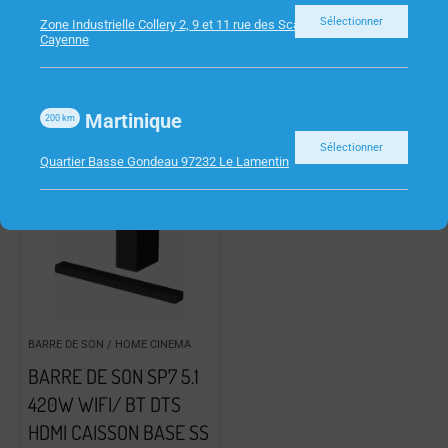
HUBUSB7ALU3 TNB
RJ9 4/4 1.80m
Sélectionner
Zone Industrielle Collery 2, 9 et 11 rue des Scarabees 97300
Cayenne
Martinique
200
km
Sélectionner
Quartier Basse Gondeau 97232 Le Lamentin
BARRE DE SON / HOME CINEMA
BARRE DE SON SP7 5.1
420W WIFI/ BT DTS
HDMI CAISSON BASE SS