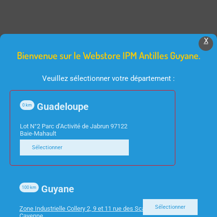
X
Produits Similaires
Bienvenue sur le Webstore IPM Antilles Guyane.
Veuillez sélectionner votre département :
Guadeloupe
0
km
Lot N°2 Parc d’Activité de Jabrun 97122
Baie-Mahault
Sélectionner
INFORMATIQUE
INFORMATIQUE
CLAVIER CHERRY
PC ACER MINI VERITON
KC4500 ERGO USB
Guyane
N4680GT I5-11400T
100
km
NOIR
8GO 512SSD W11 PRO
Sélectionner
Zone Industrielle Collery 2, 9 et 11 rue des Scarabees 97300
Cayenne