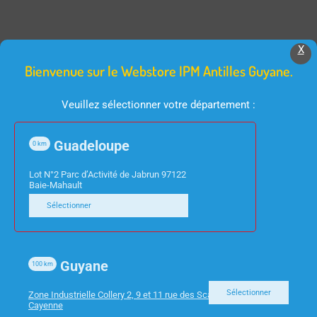
X
Produits Similaires
Bienvenue sur le Webstore IPM Antilles Guyane.
Veuillez sélectionner votre département :
Guadeloupe
0
km
Lot N°2 Parc d’Activité de Jabrun 97122
Baie-Mahault
Sélectionner
ACCESSOIRES TV
INFORMATIQUE
TELECOMMANDE
CHARGEUR TNB
UNIVERSELLE NEDIS
SECTEUR TYPE C 45W
Guyane
100
km
PRE PROGRAMMEE
CHPD45W
Sélectionner
Zone Industrielle Collery 2, 9 et 11 rue des Scarabees 97300
Cayenne