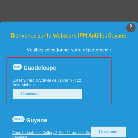
X
Produits Similaires
Bienvenue sur le Webstore IPM Antilles Guyane.
Veuillez sélectionner votre département :
Guadeloupe
0
km
Lot N°2 Parc d’Activité de Jabrun 97122
Baie-Mahault
Sélectionner
INFORMATIQUE
INFORMATIQUE
SWITCH 5 PORTS
PC ACER MINI VERITON
STONET 10/100/1000
Guyane
EN2580 I3-1115G4 8GO
100
km
ST3105GS GIGABIT
256SSD W11 PRO
Sélectionner
Zone Industrielle Collery 2, 9 et 11 rue des Scarabees 97300
Cayenne