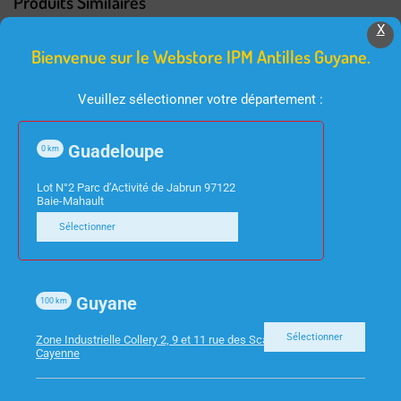
Produits Similaires
X
Bienvenue sur le Webstore IPM Antilles Guyane.
Veuillez sélectionner votre département :
Guadeloupe
0
km
Lot N°2 Parc d’Activité de Jabrun 97122
Baie-Mahault
FOURNITURES DE BUREAU
FOURNITURES DE BUREAU
Sélectionner
STYLO BL HI-TEC V5
CUTTER PLAST PM
VERT
9MM
Guyane
100
km
Sélectionner
Zone Industrielle Collery 2, 9 et 11 rue des Scarabees 97300
Cayenne