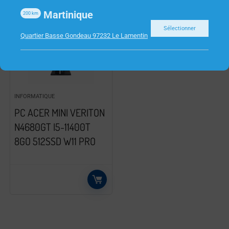
Martinique
200
km
Sélectionner
Quartier Basse Gondeau 97232 Le Lamentin
INFORMATIQUE
PC ACER MINI VERITON
N4680GT I5-11400T
8GO 512SSD W11 PRO