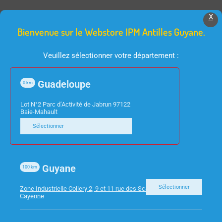
Produits Similaires
X
Bienvenue sur le Webstore IPM Antilles Guyane.
Veuillez sélectionner votre département :
Guadeloupe
0
km
Lot N°2 Parc d’Activité de Jabrun 97122
Baie-Mahault
Sélectionner
INFORMATIQUE
INFORMATIQUE
ADAPTATEUR DP MALE
ECRAN 27″ VIEWSONIC
/ HDMI MC392- 2M
VA2732-H HDMI VGA
Guyane
100
km
Sélectionner
Zone Industrielle Collery 2, 9 et 11 rue des Scarabees 97300
Cayenne