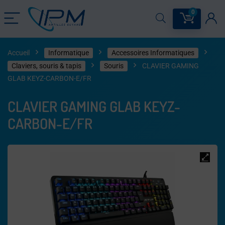
0
Accueil
Informatique
Accessoires Informatiques
Claviers, souris & tapis​
Souris
CLAVIER GAMING
GLAB KEYZ-CARBON-E/FR
CLAVIER GAMING GLAB KEYZ-
CARBON-E/FR