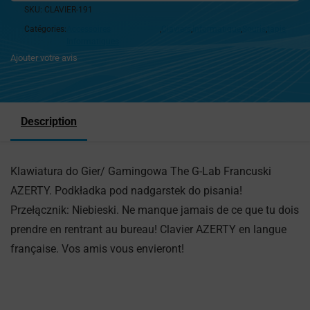
SKU:
CLAVIER-191
Catégories:
Accessoires
,
Claviers
,
Informatique
,
Souris
,
tapis
Informatiques
Ajouter votre avis
Description
Klawiatura do Gier/ Gamingowa The G-Lab Francuski
AZERTY. Podkładka pod nadgarstek do pisania!
Przełącznik: Niebieski. Ne manque jamais de ce que tu dois
prendre en rentrant au bureau! Clavier AZERTY en langue
française. Vos amis vous envieront!