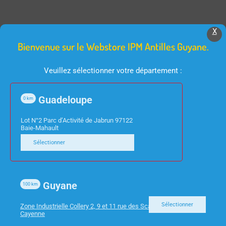
X
Produits Similaires
Bienvenue sur le Webstore IPM Antilles Guyane.
Veuillez sélectionner votre département :
Guadeloupe
0
km
Lot N°2 Parc d’Activité de Jabrun 97122
Baie-Mahault
Sélectionner
INFORMATIQUE
TV
CABLE RJ45 NOIR CAT6
TV 32″/81CM TOSHIBA
Guyane
100
km
5M
32WA3B63DG/2 FHD
ANDROID
Sélectionner
Zone Industrielle Collery 2, 9 et 11 rue des Scarabees 97300
Cayenne