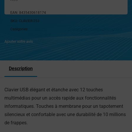
EAN:
8435430618174
SKU:
CLAVIER-253
Catégories:
Accessoires
,
Claviers
,
Informatique
,
Souris
,
tapis
Informatiques
Ajouter votre avis
Description
Clavier USB élégant et étanche avec 12 touches
multimédias pour un accès rapide aux fonctionnalités
informatiques. Touches à membrane pour un tapotement
silencieux et confortable avec une durabilité de 10 millions
de frappes.