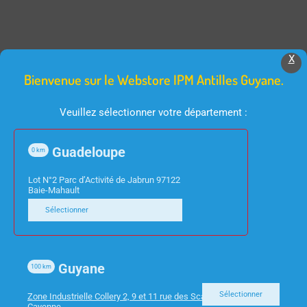
Produits Similaires
X
Bienvenue sur le Webstore IPM Antilles Guyane.
Veuillez sélectionner votre département :
Guadeloupe
0
km
Lot N°2 Parc d’Activité de Jabrun 97122
Baie-Mahault
Sélectionner
INFORMATIQUE
INFORMATIQUE
ECRAN 49″ INCURVE
CLAVIER CHERRY
SAMSUNG
KC4500 ERGO USB
Guyane
LC49G95TSSPXEN
NOIR
100
km
Sélectionner
Zone Industrielle Collery 2, 9 et 11 rue des Scarabees 97300
Cayenne