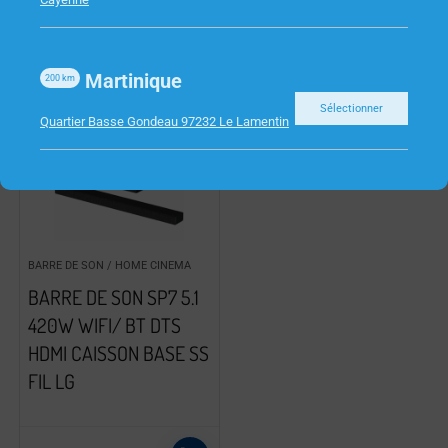
Martinique
200
km
Sélectionner
Quartier Basse Gondeau 97232 Le Lamentin
BARRE DE SON / HOME CINEMA
BARRE DE SON SP7 5.1
420W WIFI/ BT DTS
HDMI CAISSON BASE SS
FIL LG