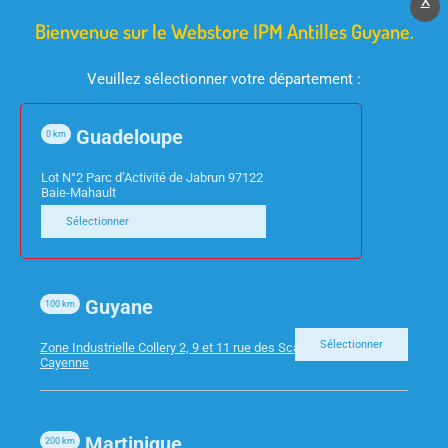
X
Bienvenue sur le Webstore IPM Antilles Guyane.
Veuillez sélectionner votre département :
Guadeloupe
0
km
Lot N°2 Parc d’Activité de Jabrun 97122
Baie-Mahault
FOURNITURES DE BUREAU
Sélectionner
FOURNITURES DE BUREAU
CHEMISES ROCK’S 210G
STYLO BL HI-TEC V5
OCRE EXA PQT 100
VERT
Guyane
100
km
Sélectionner
Zone Industrielle Collery 2, 9 et 11 rue des Scarabees 97300
Cayenne
Martinique
200
km