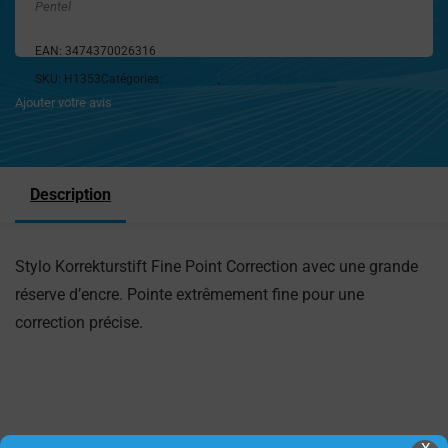
Pentel
EAN:
3474370026316
SKU:
H1353
Catégories:
Correction
,
Fournitures de bureau
Ajouter votre avis
Description
Stylo Korrekturstift Fine Point Correction avec une grande
réserve d’encre. Pointe extrêmement fine pour une
correction précise.
Produits Similaires