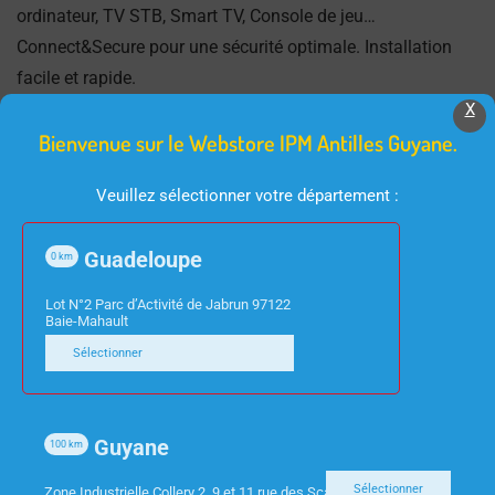
ordinateur, TV STB, Smart TV, Console de jeu…
Connect&Secure pour une sécurité optimale. Installation
facile et rapide.
X
Bienvenue sur le Webstore IPM Antilles Guyane.
Veuillez sélectionner votre département :
Produits Similaires
Guadeloupe
0
km
Lot N°2 Parc d’Activité de Jabrun 97122
Baie-Mahault
Sélectionner
Guyane
100
km
INFORMATIQUE
INFORMATIQUE
Sélectionner
Zone Industrielle Collery 2, 9 et 11 rue des Scarabees 97300