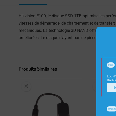
Hikvision E100, le disque SSD 1TB optimise les perf
vitesses de démarrage, de chargement et de transfer
mécaniques. La technologie 3D NAND offre une plus g
améliorées. Le disque n’ayant pas de pièces mobiles,
0
km
Produits Similaires
Lot N°
Baie-
S
100
km