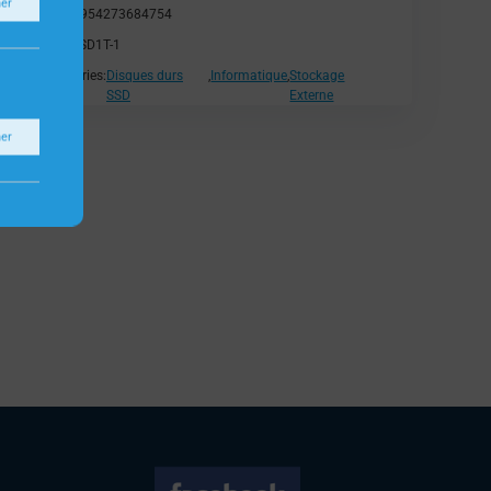
ner
EAN:
6954273684754
SKU:
SSD1T-1
Catégories:
Disques durs
,
Informatique
,
Stockage
SSD
Externe
ner