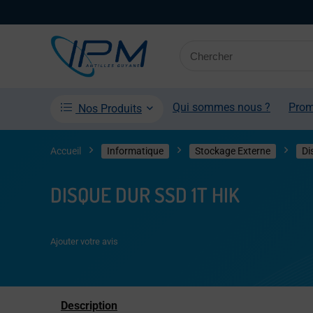
Qui sommes nous ?
Pro
Nos Produits
Accueil
Informatique
Stockage Externe
Di
DISQUE DUR SSD 1T HIK
Ajouter votre avis
Description