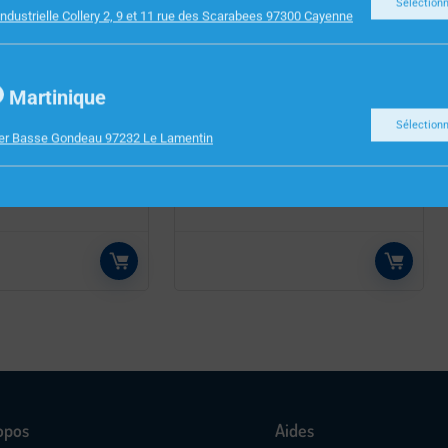
Sélection
ndustrielle Collery 2, 9 et 11 rue des Scarabees 97300 Cayenne
Martinique
INFORMATIQUE
 RESERVE
CABLE RJ45 F/UTP CAT6
Sélection
ier Basse Gondeau 97232 Le Lamentin
 M9 3Go/32GB
GRIS 3M
SE
opos
Aides