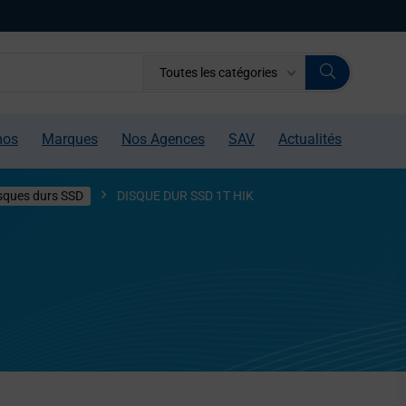
Toutes les catégories
mos
Marques
Nos Agences
SAV
Actualités
sques durs SSD
DISQUE DUR SSD 1T HIK