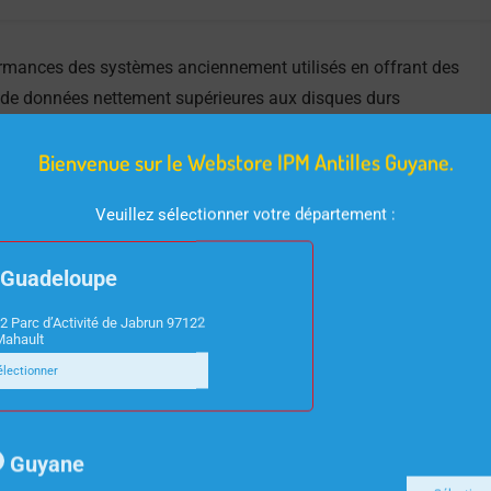
ormances des systèmes anciennement utilisés en offrant des
t de données nettement supérieures aux disques durs
rande capacité, des performances et une stabilité
Bienvenue sur le Webstore IPM Antilles Guyane.
 son fonctionnement est silencieux.
Veuillez sélectionner votre département :
Guadeloupe
2 Parc d’Activité de Jabrun 97122
Mahault
électionner
Guyane