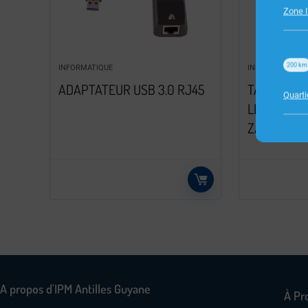
Zone I
200
km
INFORMATIQUE
INFORMATIQUE
ADAPTATEUR USB 3.0 RJ45
TABLETTE
Quart
LENOVO 9″
ZAC30123
A propos d'IPM Antilles Guyane
À Pr