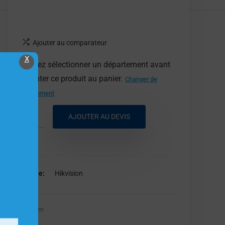
Ajouter au comparateur
X
Veuillez sélectionner un département avant
d'ajouter ce produit au panier.
Changer de
département
AJOUTER AU DEVIS
Marque
Hikvision
Hikvision