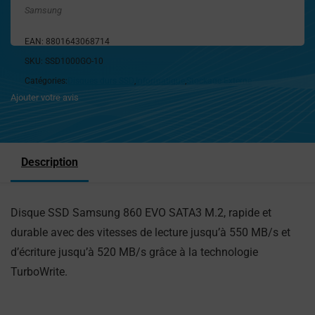
Samsung
EAN:
8801643068714
SKU:
SSD1000GO-10
Catégories:
Disques durs SSD
,
Informatique
,
Stockage Externe
Ajouter votre avis
Description
Disque SSD Samsung 860 EVO SATA3 M.2, rapide et
durable avec des vitesses de lecture jusqu’à 550 MB/s et
d’écriture jusqu’à 520 MB/s grâce à la technologie
TurboWrite.