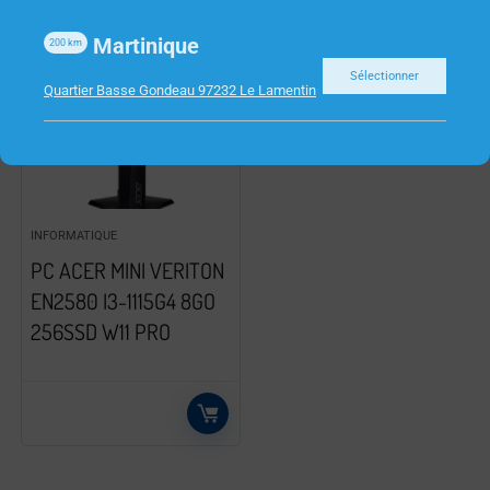
Martinique
200
km
Sélectionner
Quartier Basse Gondeau 97232 Le Lamentin
INFORMATIQUE
PC ACER MINI VERITON
EN2580 I3-1115G4 8GO
256SSD W11 PRO