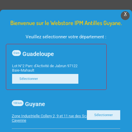
X
Produits Similaires
Bienvenue sur le Webstore IPM Antilles Guyane.
Veuillez sélectionner votre département :
Guadeloupe
0
km
Lot N°2 Parc d’Activité de Jabrun 97122
Baie-Mahault
Sélectionner
INFORMATIQUE
INFORMATIQUE
ECRAN 49″ INCURVE
ADAPTATEUR USB 3.0
ASUS XG49VQ
RJ45
Guyane
100
km
Sélectionner
Zone Industrielle Collery 2, 9 et 11 rue des Scarabees 97300
Cayenne