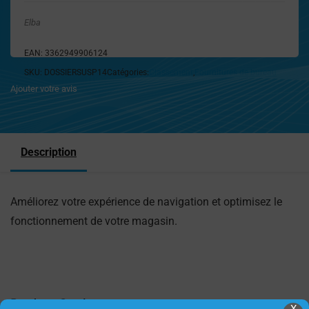
Elba
EAN:
3362949906124
SKU:
DOSSIERSUSP14
Catégories:
Classement
,
Fournitures de bureau
Ajouter votre avis
Description
Améliorez votre expérience de navigation et optimisez le
fonctionnement de votre magasin.
Produits Similaires