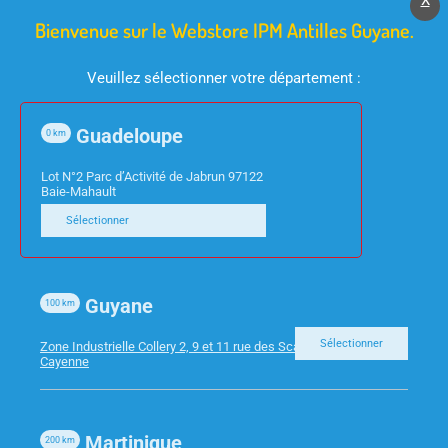
X
Bienvenue sur le Webstore IPM Antilles Guyane.
Veuillez sélectionner votre département :
Guadeloupe
0
km
Lot N°2 Parc d’Activité de Jabrun 97122
Baie-Mahault
FOURNITURES DE BUREAU
FOURNITURES DE BUREAU
Sélectionner
PINCE DOUBLE CLIP
STYLO BL SUPERGRIP
25MM BTE DE 12
1.6 G-XB BLEU PILOT
Guyane
100
km
Sélectionner
Zone Industrielle Collery 2, 9 et 11 rue des Scarabees 97300
Cayenne
Martinique
200
km