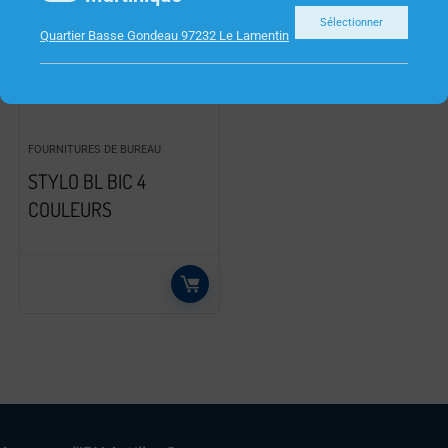
Sélectionner
Quartier Basse Gondeau 97232 Le Lamentin
FOURNITURES DE BUREAU
STYLO BL BIC 4
COULEURS