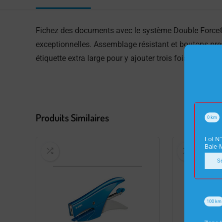
Fichez des documents avec le système Double Force® 
exceptionnelles. Assemblage résistant et boutons press
étiquette extra large pour y ajouter trois fois plus d’i
Produits Similaires
0
km
Lot N°
Baie-
S
100
km