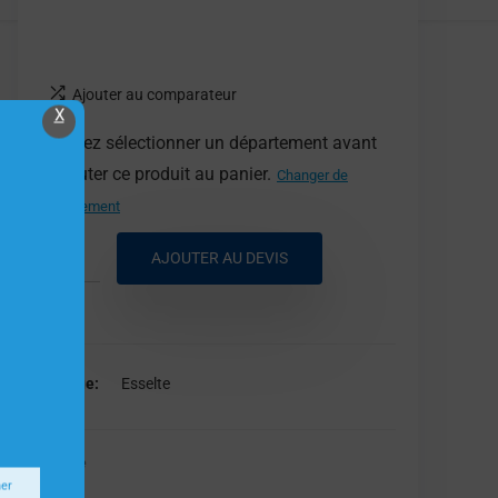
Ajouter au comparateur
X
Veuillez sélectionner un département avant
d'ajouter ce produit au panier.
Changer de
département
AJOUTER AU DEVIS
Marque
Esselte
Esselte
ner