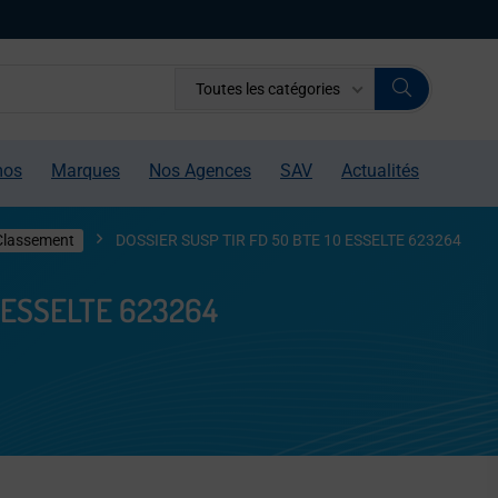
Toutes les catégories
mos
Marques
Nos Agences
SAV
Actualités
Classement
DOSSIER SUSP TIR FD 50 BTE 10 ESSELTE 623264
0 ESSELTE 623264