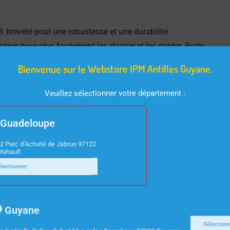
breveté pour une robustesse et une durabilité
ion pour plus facilement les classer et les garder. Porte-
nformations.
Bienvenue sur le Webstore IPM Antilles Guyane.
Veuillez sélectionner votre département :
Guadeloupe
2 Parc d’Activité de Jabrun 97122
Mahault
électionner
Guyane
Sélection