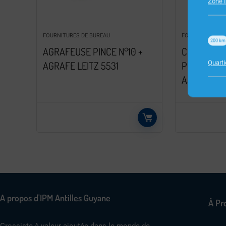
Zone I
FOURNITURES DE BUREAU
FOURNITURES D
200
km
AGRAFEUSE PINCE N°10 +
CHEMISES 
Quart
AGRAFE LEITZ 5531
PERSO KR
ASS
A propos d'IPM Antilles Guyane
À Pr
Grossiste à valeur ajoutée dans le monde de