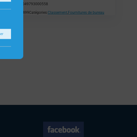
EAN:
4049793000558
SKU:
H499
Catégories:
Classement
,
Fournitures de bureau
ner