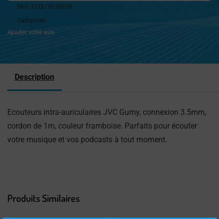
SKU:
ECOUTEURS-58
Catégories:
Ecouteurs casques et micros
,
Informatique
Ajouter votre avis
Description
Ecouteurs intra-auriculaires JVC Gumy, connexion 3.5mm,
cordon de 1m, couleur framboise. Parfaits pour écouter
votre musique et vos podcasts à tout moment.
Produits Similaires