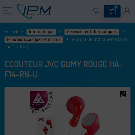
0
Accueil
Informatique
Accessoires Informatiques
Ecouteurs casques et micros
ECOUTEUR JVC GUMY ROUGE
HA-F14-RN-U
ECOUTEUR JVC GUMY ROUGE HA-
F14-RN-U