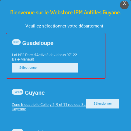
X
Bienvenue sur le Webstore IPM Antilles Guyane.
Veuillez sélectionner votre département :
Guadeloupe
0
km
INFORMATIQUE
INFORMATIQUE
Lot N°2 Parc d’Activité de Jabrun 97122
Baie-Mahault
CABLE RJ45 NOIR CAT6
DISQUE DUR SSD
Sélectionner
5M
240GO CRUCIAL BX500
CR00131
Guyane
100
km
Sélectionner
Zone Industrielle Collery 2, 9 et 11 rue des Scarabees 97300
Cayenne