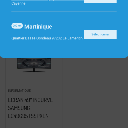
Cayenne
Martinique
200
km
Sélectionner
Quartier Basse Gondeau 97232 Le Lamentin
INFORMATIQUE
ECRAN 49″ INCURVE
SAMSUNG
LC49G95TSSPXEN