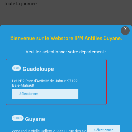
toute la journée.
X
Bienvenue sur le Webstore IPM Antilles Guyane.
Produits Similaires
Veuillez sélectionner votre département :
Guadeloupe
0
km
Lot N°2 Parc d’Activité de Jabrun 97122
Baie-Mahault
Sélectionner
INFORMATIQUE
ACCESSOIRES TV
CLAVIER CHERRY
TELECOMMANDE
Guyane
100
km
KC4500 ERGO USB
UNIVERSELLE NEDIS
NOIR
PRE PROGRAMMEE
Sélectionner
Zone Industrielle Collery 2, 9 et 11 rue des Scarabees 97300