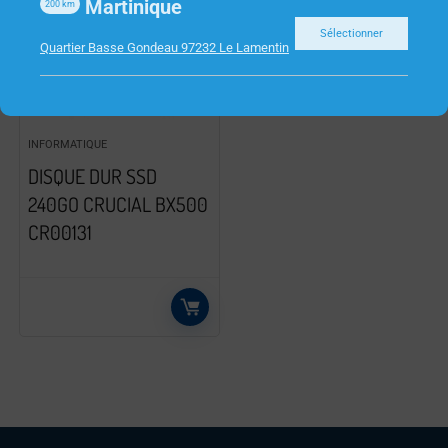
Martinique
200
km
Sélectionner
Quartier Basse Gondeau 97232 Le Lamentin
INFORMATIQUE
DISQUE DUR SSD
240GO CRUCIAL BX500
CR00131