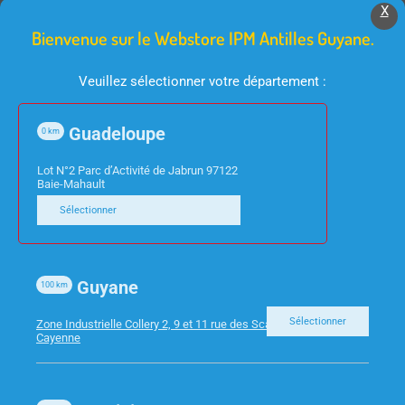
X
Bienvenue sur le Webstore IPM Antilles Guyane.
Veuillez sélectionner votre département :
Guadeloupe
0
km
Lot N°2 Parc d’Activité de Jabrun 97122
Baie-Mahault
INFORMATIQUE
INFORMATIQUE
Sélectionner
CORDON SPIRALE NOIR
HUB 7 PORTS USB 3.0
RJ9 4/4 1.80m
HUBUSB7ALU3 TNB
Guyane
100
km
Sélectionner
Zone Industrielle Collery 2, 9 et 11 rue des Scarabees 97300
Cayenne