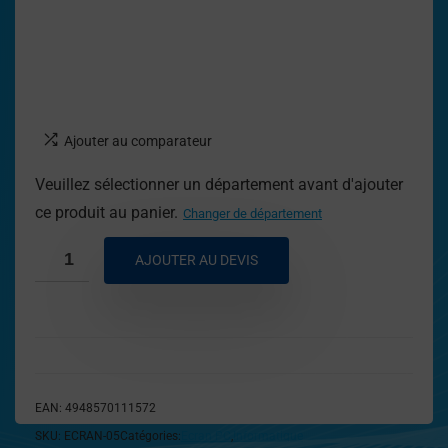
Ajouter au comparateur
Veuillez sélectionner un département avant d'ajouter
ce produit au panier.
Changer de département
AJOUTER AU DEVIS
EAN:
4948570111572
SKU:
ECRAN-05
Catégories:
Ecran PC
,
Informatique