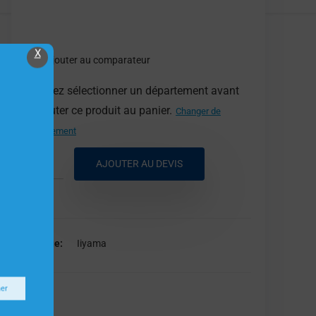
X
Ajouter au comparateur
Veuillez sélectionner un département avant
d'ajouter ce produit au panier.
Changer de
département
AJOUTER AU DEVIS
Marque
Iiyama
ner
Iiyama