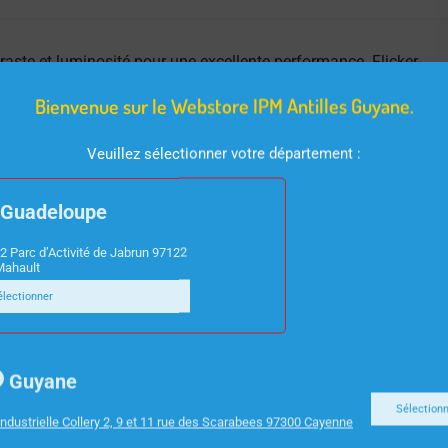
raste et luminosité pour une excellente performance. Flicker-
1080p. Intégré haut-parleurs et prise casque.
Bienvenue sur le Webstore IPM Antilles Guyane.
Veuillez sélectionner votre département :
Guadeloupe
2 Parc d’Activité de Jabrun 97122
Mahault
électionner
Guyane
Sélection
ndustrielle Collery 2, 9 et 11 rue des Scarabees 97300 Cayenne