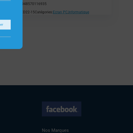
EAN:
4948570116935
SKU:
LED22-15
Catégories:
Ecran PC
,
Informatique
ner
Nos Marques