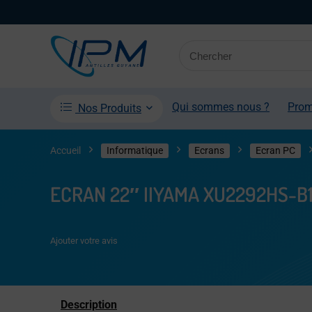
Qui sommes nous ?
Pro
Nos Produits
Accueil
Informatique
Ecrans
Ecran PC
ECRAN 22″ IIYAMA XU2292HS-B1 
Ajouter votre avis
Description