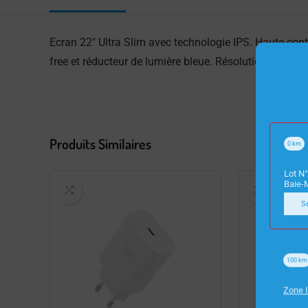
Ecran 22″ Ultra Slim avec technologie IPS. Haute cont
free et réducteur de lumière bleue. Résolution 1920 x 
Produits Similaires
0
km
Lot N°
Baie-
S
100
km
Zone I