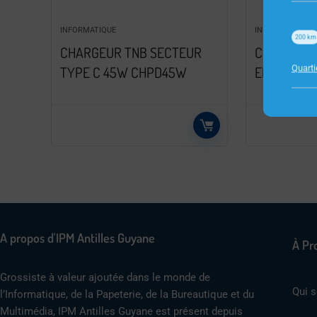
INFORMATIQUE
INFORMATIQUE
200
km
CHARGEUR TNB SECTEUR
CLAVIER C
Quart
TYPE C 45W CHPD45W
ERGO USB 
A propos d'IPM Antilles Guyane
À Pr
Grossiste à valeur ajoutée dans le monde de
Qui 
l’Informatique, de la Papeterie, de la Bureautique et du
Multimédia, IPM Antilles Guyane est présent depuis