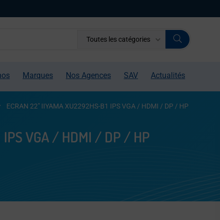
Toutes les catégories
mos
Marques
Nos Agences
SAV
Actualités
ECRAN 22″ IIYAMA XU2292HS-B1 IPS VGA / HDMI / DP / HP
IPS VGA / HDMI / DP / HP