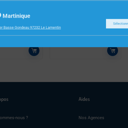
INFORMATIQUE
Martinique
HERRY KC4500
HUB 7 PORTS USB 3.0
Sélection
ier Basse Gondeau 97232 Le Lamentin
NOIR
HUBUSB7ALU3 TNB
opos
Aides
sommes-nous ?
Nos Agences