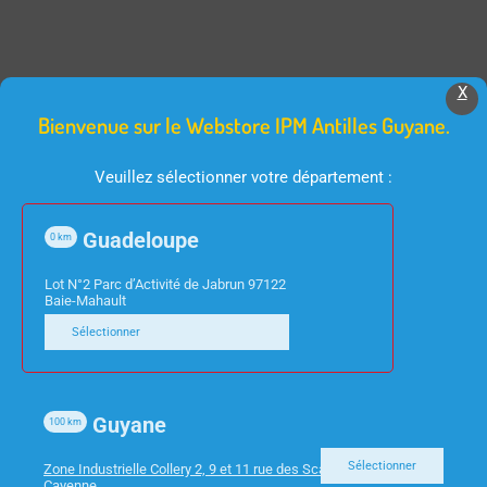
X
Produits Similaires
Bienvenue sur le Webstore IPM Antilles Guyane.
Veuillez sélectionner votre département :
Guadeloupe
0
km
Lot N°2 Parc d’Activité de Jabrun 97122
Baie-Mahault
Sélectionner
INFORMATIQUE
INFORMATIQUE
SWITCH 5 PORTS
PC ACER MINI VERITON
Guyane
STONET 10/100/1000
EN2580 I5-1134G7 8GO
100
km
ST3105GS GIGABIT
256SSD W11 PRO
Sélectionner
Zone Industrielle Collery 2, 9 et 11 rue des Scarabees 97300
Cayenne