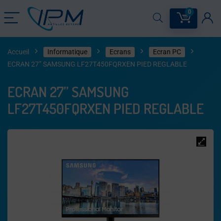
0
Accueil
Informatique
Ecrans
Ecran PC
ECRAN 27” SAMSUNG LF27T450FQRXEN PIED REGLABLE
ECRAN 27” SAMSUNG
LF27T450FQRXEN PIED REGLABLE