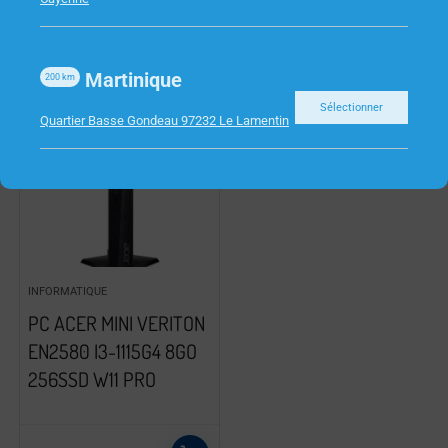
Martinique
200
km
Sélectionner
Quartier Basse Gondeau 97232 Le Lamentin
INFORMATIQUE
PC ACER MINI VERITON
EN2580 I3-1115G4 8GO
256SSD W11 PRO