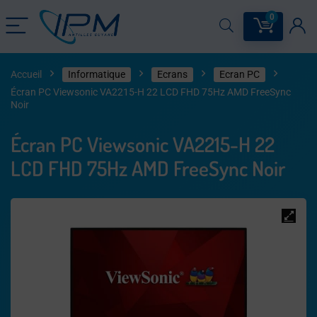
0
Accueil
Informatique
Ecrans
Ecran PC
Écran PC Viewsonic VA2215-H 22 LCD FHD 75Hz AMD FreeSync
Noir
Écran PC Viewsonic VA2215-H 22
LCD FHD 75Hz AMD FreeSync Noir