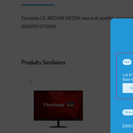
Enceinte LG XBOOM OK55N neuve et scellée avec garan
8806091075840.
Produits Similaires
0
km
Lot N°
Baie-
S
100
km
Zone I