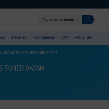
Toutes les catégories
mos
Marques
Nos Agences
SAV
Actualités
LG XBOOM 500W SANS TUNER OK55N
S TUNER OK55N