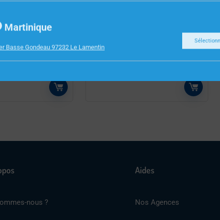
INFORMATIQUE
Martinique
 INCURVE ASUS
CLAVIER CHERRY KC4500
Sélection
ier Basse Gondeau 97232 Le Lamentin
ERGO USB NOIR
opos
Aides
sommes-nous ?
Nos Agences