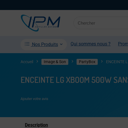
Qui sommes nous ?
Pro
Nos Produits
Accueil
Image & Son
PartyBox
ENCEINTE 
ENCEINTE LG XBOOM 500W SAN
Ajouter votre avis
Description