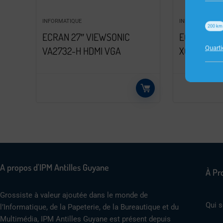
INFORMATIQUE
INFORMATIQUE
200
km
ECRAN 27″ VIEWSONIC
ECRAN 49″
Quart
VA2732-H HDMI VGA
XG49VQ
A propos d'IPM Antilles Guyane
À Pr
Grossiste à valeur ajoutée dans le monde de
Qui 
l’Informatique, de la Papeterie, de la Bureautique et du
Multimédia, IPM Antilles Guyane est présent depuis