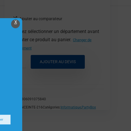
Ajouter au comparateur
X
Veuillez sélectionner un département avant
d'ajouter ce produit au panier.
Changer de
département
AJOUTER AU DEVIS
EAN:
8806091075840
SKU:
ENCEINTE-216
Catégories:
Informatique
,
PartyBox
ner