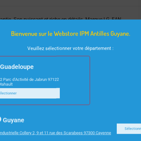
tie. Son puissant et riche en détails. Marque LG, EAN
Bienvenue sur le Webstore IPM Antilles Guyane.
Veuillez sélectionner votre département :
Guadeloupe
2 Parc d’Activité de Jabrun 97122
Mahault
électionner
Guyane
Sélection
ndustrielle Collery 2, 9 et 11 rue des Scarabees 97300 Cayenne