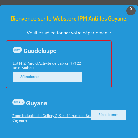
X
Produits Similaires
Bienvenue sur le Webstore IPM Antilles Guyane.
Veuillez sélectionner votre département :
Guadeloupe
0
km
Lot N°2 Parc d’Activité de Jabrun 97122
Baie-Mahault
Sélectionner
INFORMATIQUE
INFORMATIQUE
ADAPTATEUR USB 3.0
ECRAN 27″ VIEWSONIC
Guyane
RJ45
VA2732-H HDMI VGA
100
km
Sélectionner
Zone Industrielle Collery 2, 9 et 11 rue des Scarabees 97300
Cayenne