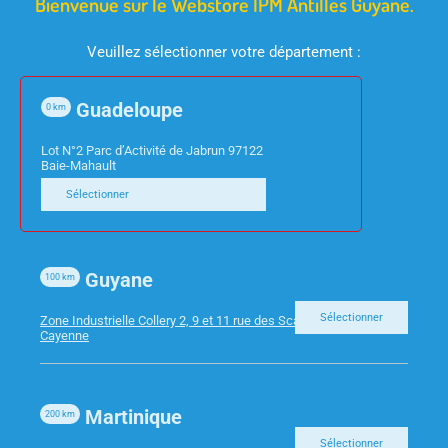
Bienvenue sur le Webstore IPM Antilles Guyane.
Veuillez sélectionner votre département :
Guadeloupe
0
km
PAPETERIE
PAPETERIE
Lot N°2 Parc d’Activité de Jabrun 97122
RAMETTE A4 JAUNE
POCH KRAFT 229X324
Baie-Mahault
SOLEIL 80G
BDP F100X500 90G
Sélectionner
BTE DE 250
Guyane
100
km
Sélectionner
Zone Industrielle Collery 2, 9 et 11 rue des Scarabees 97300
Cayenne
Martinique
200
km
Sélectionner