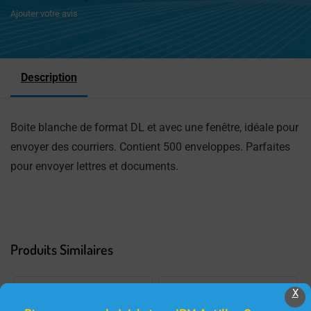
Ajouter votre avis
Description
Boite blanche de format DL et avec une fenêtre, idéale pour
envoyer des courriers. Contient 500 enveloppes. Parfaites
pour envoyer lettres et documents.
Produits Similaires
X