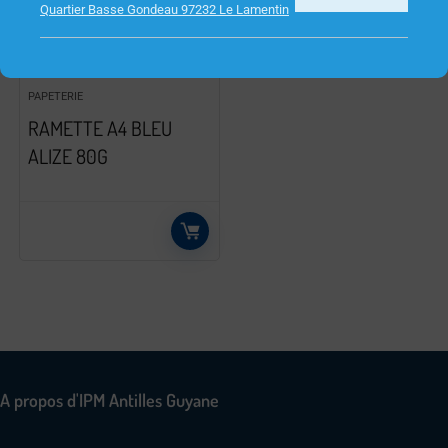
Quartier Basse Gondeau 97232 Le Lamentin
PAPETERIE
RAMETTE A4 BLEU
ALIZE 80G
A propos d'IPM Antilles Guyane