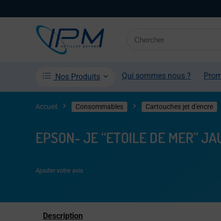
Qui sommes nous ?
Pro
Nos Produits
Accueil
Consommables
Cartouches jet d'encre
EPSON- JE “ETOILE DE MER” JA
Ajouter votre avis
Description