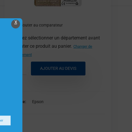
X
Ajouter au comparateur
Veuillez sélectionner un département avant
d'ajouter ce produit au panier.
Changer de
département
AJOUTER AU DEVIS
Marque
Epson
ner
Epson