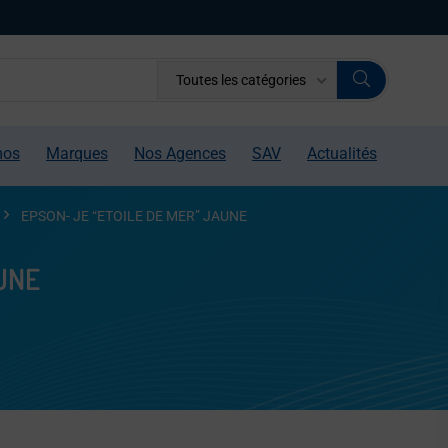
Toutes les catégories
mos
Marques
Nos Agences
SAV
Actualités
EPSON- JE “ETOILE DE MER” JAUNE
UNE