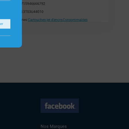
EAN:
8715946666792
SKU:
C13T03U44010
Catégories:
Cartouches jet d'encre
,
Consommables
ner
Nos Marques