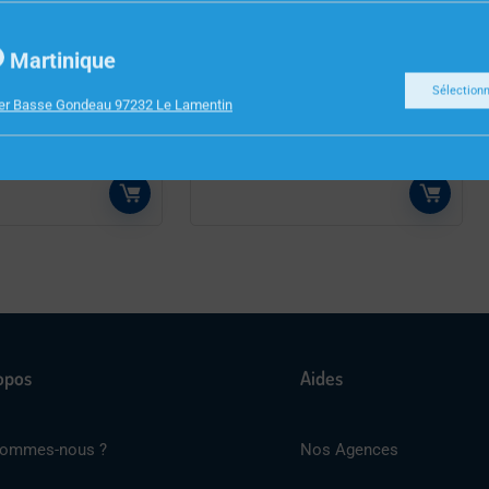
S
CONSOMMABLES
Martinique
CARTOUCHE
HP 963XL – CARTOUCHE
Sélection
ier Basse Gondeau 97232 Le Lamentin
L 700PAGES
JAUNE 47ML 1600P
opos
Aides
sommes-nous ?
Nos Agences