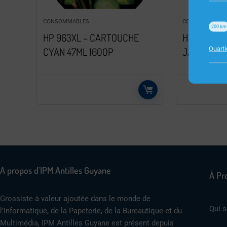
CONSOMMABLES
CONSOMMABLE
200
km
HP 963XL – CARTOUCHE
HP 963 – 
Quart
CYAN 47ML 1600P
JAUNE 10M
A propos d'IPM Antilles Guyane
À Pr
Grossiste à valeur ajoutée dans le monde de
Qui 
l’Informatique, de la Papeterie, de la Bureautique et du
Multimédia, IPM Antilles Guyane est présent depuis