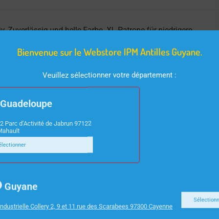
v, Zuverlässig und helle Farbe. XL-Patrone für niedrigere
ginal.
Bienvenue sur le Webstore IPM Antilles Guyane.
Veuillez sélectionner votre département :
Guadeloupe
2 Parc d’Activité de Jabrun 97122
Mahault
électionner
Guyane
Sélection
ndustrielle Collery 2, 9 et 11 rue des Scarabees 97300 Cayenne