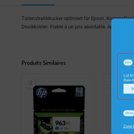
Tintenstrahldrucker optimiert für Epson. Kosteneffecti
Druckkosten. Fiable à un prix abordable. Approuvé ori
Produits Similaires
0
km
Lot N°
Baie-
S
100
km
Zone I