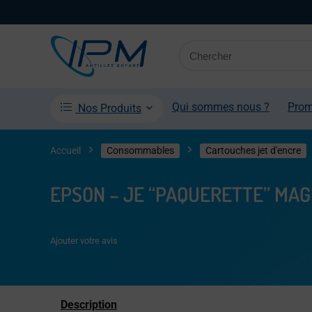
Qui sommes nous ?
Pro
Nos Produits
Accueil
Consommables
Cartouches jet d'encre
EPSON – JE “PAQUERETTE” MA
Ajouter votre avis
Description