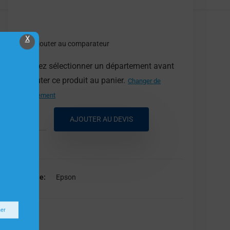
X
Ajouter au comparateur
Veuillez sélectionner un département avant
d'ajouter ce produit au panier.
Changer de
département
AJOUTER AU DEVIS
Marque
Epson
ner
Epson