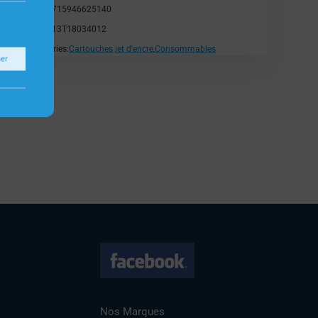
EAN:
8715946625140
SKU:
C13T18034012
Catégories:
Cartouches jet d'encre
,
Consommables
ner
Nos Marques