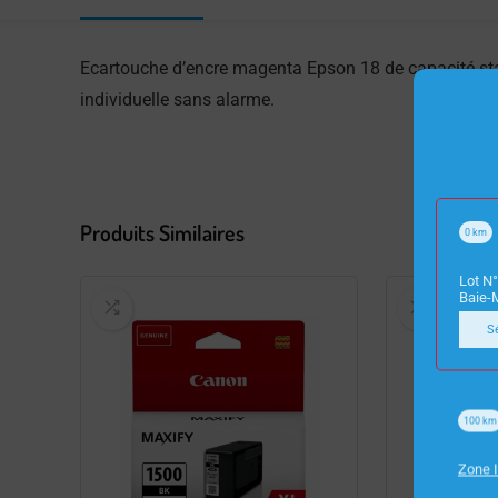
Ecartouche d’encre magenta Epson 18 de capacité sta
individuelle sans alarme.
Produits Similaires
0
km
Lot N°
Baie-
S
100
km
Zone I