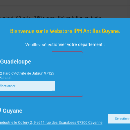
ndard, 3,3 ml et 180 pages. Présentation en boîte
Bienvenue sur le Webstore IPM Antilles Guyane.
Veuillez sélectionner votre département :
Guadeloupe
2 Parc d’Activité de Jabrun 97122
Mahault
électionner
Guyane
Sélection
ndustrielle Collery 2, 9 et 11 rue des Scarabees 97300 Cayenne