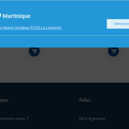
S
CONSOMMABLES
Martinique
UBAN
HP COMPATIBLE 78A –
Sélection
ier Basse Gondeau 97232 Le Lamentin
ON NOIR – FX2190
TONER NOIR
opos
Aides
sommes-nous ?
Nos Agences