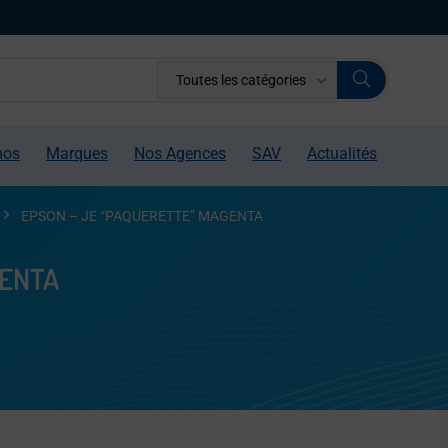
Toutes les catégories
mos
Marques
Nos Agences
SAV
Actualités
EPSON – JE “PAQUERETTE” MAGENTA
GENTA