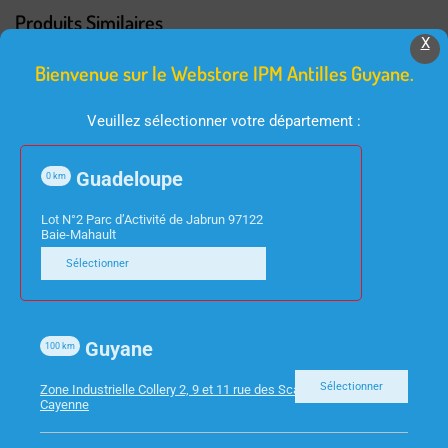
Produits Similaires
X
Bienvenue sur le Webstore IPM Antilles Guyane.
Veuillez sélectionner votre département :
Guadeloupe
0
km
Lot N°2 Parc d’Activité de Jabrun 97122
Baie-Mahault
CONSOMMABLES
CONSOMMABLES
Sélectionner
HP 963 – CARTOUCHE
BROTHER – LC422XLC
NOIRE 24ML 1
JE CYAN -1500P
000PAGES
Guyane
100
km
Sélectionner
Zone Industrielle Collery 2, 9 et 11 rue des Scarabees 97300
Cayenne