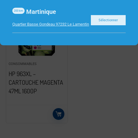
Martinique
200
km
Sélectionner
Quartier Basse Gondeau 97232 Le Lamentin
CONSOMMABLES
HP 963XL –
CARTOUCHE MAGENTA
47ML 1600P