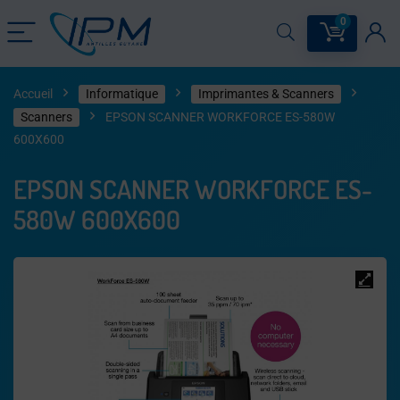
0
Accueil
Informatique
Imprimantes & Scanners
Scanners
EPSON SCANNER WORKFORCE ES-580W
600X600
EPSON SCANNER WORKFORCE ES-
580W 600X600