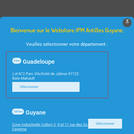
X
Produits Similaires
Bienvenue sur le Webstore IPM Antilles Guyane.
Veuillez sélectionner votre département :
Guadeloupe
0
km
Lot N°2 Parc d’Activité de Jabrun 97122
Baie-Mahault
Sélectionner
TV
INFORMATIQUE
TV 32″/81CM TOSHIBA
ADAPTATEUR USB 3.0
32WA3B63DG/2 FHD
RJ45
Guyane
100
km
ANDROID
Sélectionner
Zone Industrielle Collery 2, 9 et 11 rue des Scarabees 97300
Cayenne