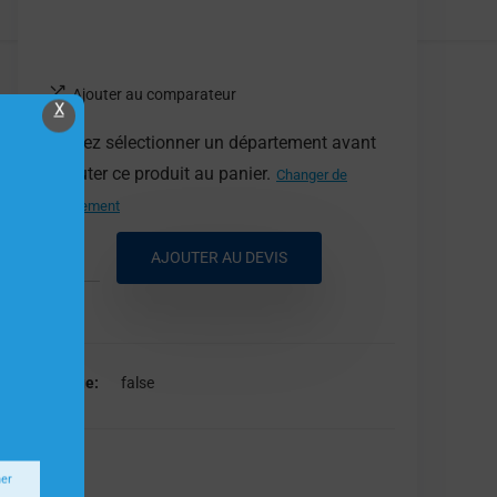
Ajouter au comparateur
X
Veuillez sélectionner un département avant
d'ajouter ce produit au panier.
Changer de
département
AJOUTER AU DEVIS
Marque
false
false
ner