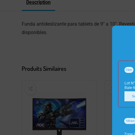
Description
Funda antideslizante para tablets de 9″ a 10″. Revest
disponibles.
Produits Similaires
0
km
Lot N°
Baie-
S
100
km
Zone I