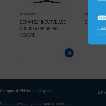
INFORMATIQUE
INFORMATIQUE
200
km
ECRAN 32” INCURVE AOC
SOURIS CH
C32G2ZA/BK NE PAS
Quart
VENDRE
A propos d'IPM Antilles Guyane
À Pr
Grossiste à valeur ajoutée dans le monde de