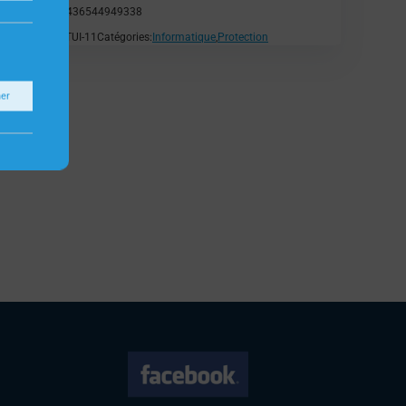
EAN:
8436544949338
SKU:
ETUI-11
Catégories:
Informatique
,
Protection
ner