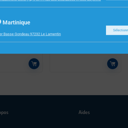
INFORMATIQUE
Martinique
ERRY GENTIX
ECRAN 49″ INCURVE
Sélection
SAMSUNG LC49G95TSSPXEN
ier Basse Gondeau 97232 Le Lamentin
opos
Aides