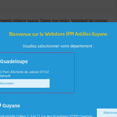
imiento interior suave. Cierre con imán. Variedad de colores
Bienvenue sur le Webstore IPM Antilles Guyane.
Veuillez sélectionner votre département :
Guadeloupe
2 Parc d’Activité de Jabrun 97122
Mahault
électionner
Guyane
Sélection
ndustrielle Collery 2, 9 et 11 rue des Scarabees 97300 Cayenne