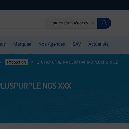
Toutes les catégories
mos
Marques
Nos Agences
SAV
Actualités
Protection
ETUI 9/10″ ULTRA SLIM PAPIROPLUSPURPLE
OPLUSPURPLE NGS XXX