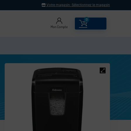
Votre magasin:
Sélectionnez le magasin
0
0.00
€
Mon Compte