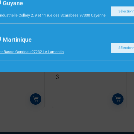
Guyane
Sélection
ndustrielle Collery 2, 9 et 11 rue des Scarabees 97300 Cayenne
Martinique
DESTRUCTION
Sélection
UR NEDIS
FELLOWES POWERSHRED
ier Basse Gondeau 97232 Le Lamentin
4 300W
21CS – Destructeur de
KA4
documents coupe croisée P-
3