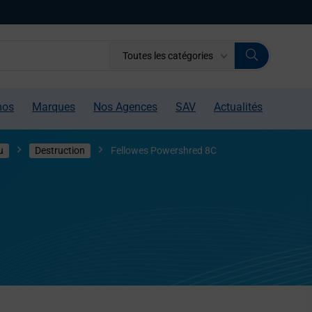
Toutes les catégories
mos
Marques
Nos Agences
SAV
Actualités
u
Destruction
Fellowes Powershred 8C