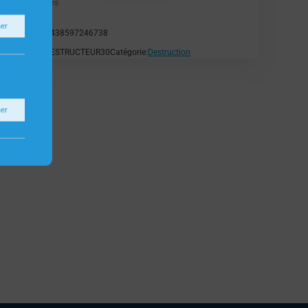
Fellowes
ner
EAN:
0438597246738
SKU:
DESTRUCTEUR30
Catégorie:
Destruction
ner