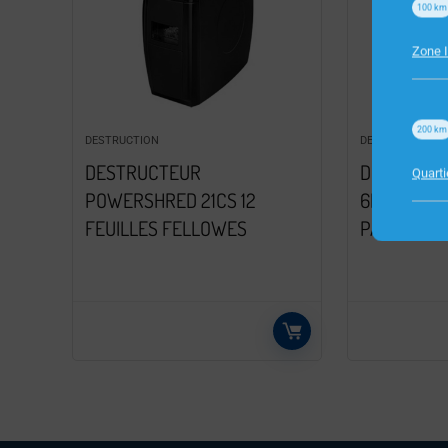
100
km
Zone I
200
km
DESTRUCTION
DESTRUCTION
DESTRUCTEUR
DESTRUCTE
Quart
POWERSHRED 21CS 12
6PAGES A
FEUILLES FELLOWES
PASH120B