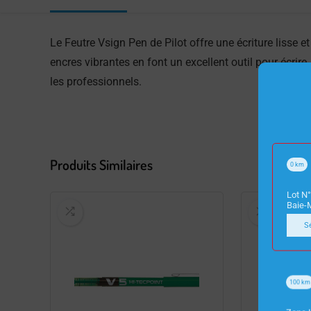
Le Feutre Vsign Pen de Pilot offre une écriture lisse e
encres vibrantes en font un excellent outil pour écrire
les professionnels.
Produits Similaires
0
km
Lot N°
Baie-
S
100
km