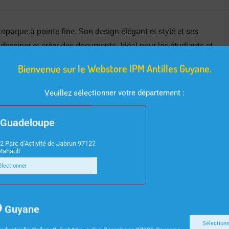
t opaque à pointe fine. Son design élégant et stylé et ses
, dessiner et créer des documents. Idéal pour les étudiants et
Bienvenue sur le Webstore IPM Antilles Guyane.
Veuillez sélectionner votre département :
Guadeloupe
2 Parc d’Activité de Jabrun 97122
Mahault
électionner
Guyane
Sélection