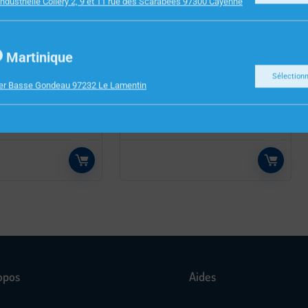
ndustrielle Collery 2, 9 et 11 rue des Scarabees 97300 Cayenne
E BUREAU
FOURNITURES DE BUREAU
Martinique
AGES POST IT
CHEMISES ROCK’S 210G
Sélection
ier Basse Gondeau 97232 Le Lamentin
9X43.2MM ROSE
ROUGE TURC EXA PQT 100
RT BLEU
210012E
opos
Aides