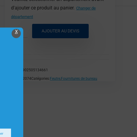
d'ajouter ce produit au panier.
Changer de
département
AJOUTER AU DEVIS
X
EAN:
4902505134661
SKU:
H2074
Catégories:
Feutre
,
Fournitures de bureau
ner