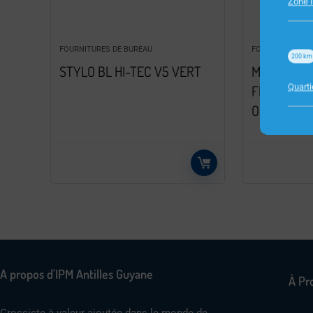
Zone I
FOURNITURES DE BUREAU
FOURNITURES D
200
km
STYLO BL HI-TEC V5 VERT
MARQUES P
Quart
FLECHE 11.
ORANGE VE
A propos d'IPM Antilles Guyane
À Pr
Grossiste à valeur ajoutée dans le monde de