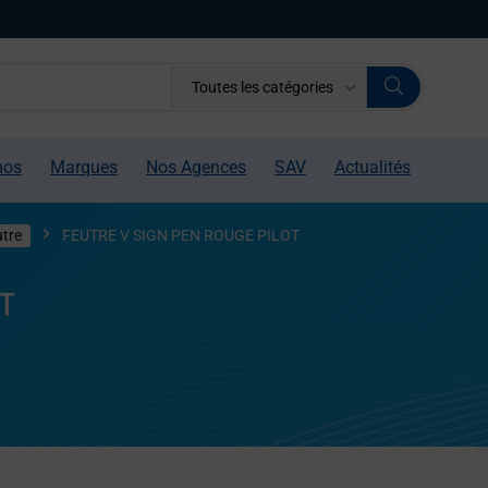
Toutes les catégories
mos
Marques
Nos Agences
SAV
Actualités
tre
FEUTRE V SIGN PEN ROUGE PILOT
OT