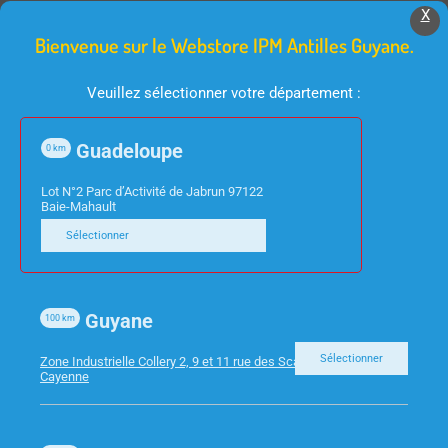
X
Bienvenue sur le Webstore IPM Antilles Guyane.
Veuillez sélectionner votre département :
Guadeloupe
0
km
Lot N°2 Parc d’Activité de Jabrun 97122
PETIT ELECTROMÉNAGER
PETIT ELECTROMÉNAGER
Baie-Mahault
PESE ALIMENT VERRE
FRITEUSE A AIR 4.6L
Sélectionner
NEDIS KASC620BK
KAAF240EBK NOIR
NOIR
NEDIS
Guyane
100
km
Sélectionner
Zone Industrielle Collery 2, 9 et 11 rue des Scarabees 97300
Cayenne