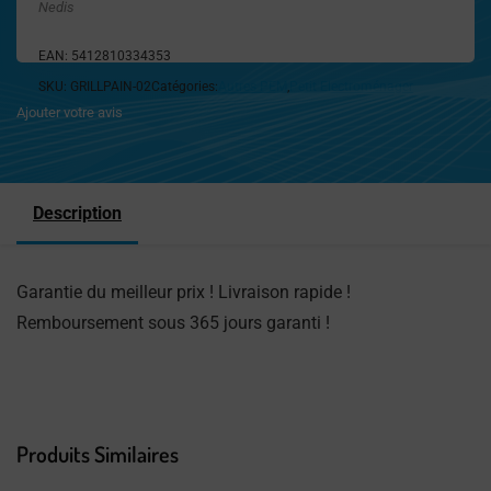
Nedis
EAN:
5412810334353
SKU:
GRILLPAIN-02
Catégories:
Autres PEM
,
Petit Electroménager
Ajouter votre avis
Description
Garantie du meilleur prix ! Livraison rapide !
Remboursement sous 365 jours garanti !
Produits Similaires