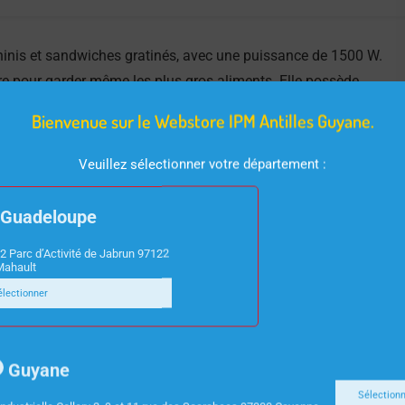
paninis et sandwiches gratinés, avec une puissance de 1500 W.
re pour garder même les plus gros aliments. Elle possède
graisse et la surface est antiadhésive. La prise F (CEE 7/7)
Bienvenue sur le Webstore IPM Antilles Guyane.
ce à la poignée cool touch et aux fonctions de verrouillage.
Veuillez sélectionner votre département :
Guadeloupe
2 Parc d’Activité de Jabrun 97122
Mahault
électionner
Guyane
Sélection