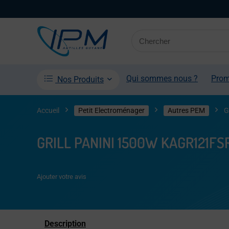
Qui sommes nous ?
Pro
Nos Produits
Accueil
Petit Electroménager
Autres PEM
G
GRILL PANINI 1500W KAGR121FS
Ajouter votre avis
Description