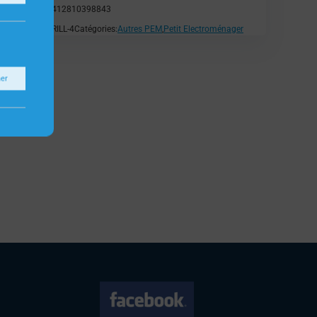
EAN:
5412810398843
SKU:
GRILL-4
Catégories:
Autres PEM
,
Petit Electroménager
ner