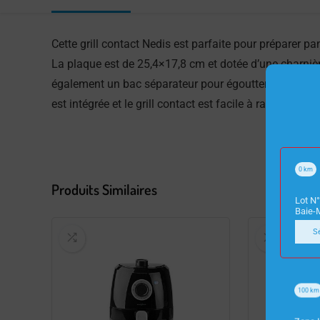
Cette grill contact Nedis est parfaite pour préparer 
La plaque est de 25,4×17,8 cm et dotée d’une charniè
également un bac séparateur pour égoutter l’excès de 
est intégrée et le grill contact est facile à ranger grâ
0
km
Produits Similaires
Lot N°
Baie-
S
100
km