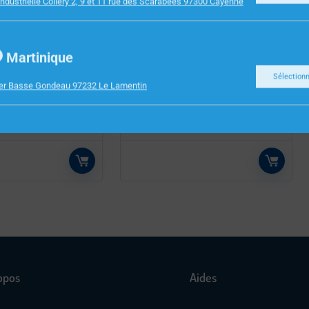
ndustrielle Collery 2, 9 et 11 rue des Scarabees 97300 Cayenne
Martinique
MÉNAGER
PETIT ELECTROMÉNAGER
Sélection
ier Basse Gondeau 97232 Le Lamentin
Z 0.6 L 300W
CUISEUR RIZ 1.5L 500W
 NEDIS
KARC115AL ALU NEDIS
opos
Aides