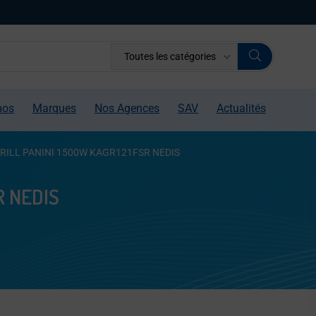
Toutes les catégories
mos
Marques
Nos Agences
SAV
Actualités
RILL PANINI 1500W KAGR121FSR NEDIS
R NEDIS