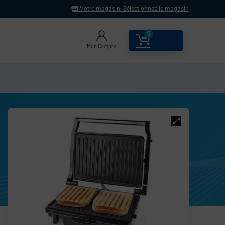
Votre magasin:
Sélectionnez le magasin
0
0.00
€
Mon Compte