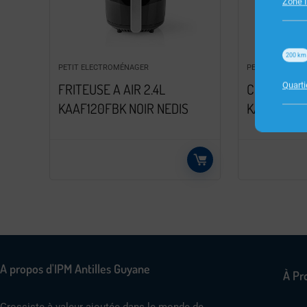
Zone I
200
km
PETIT ELECTROMÉNAGER
PETIT ELECTRO
Quart
FRITEUSE A AIR 2.4L
CUISEUR RI
KAAF120FBK NOIR NEDIS
KARC06WT
A propos d'IPM Antilles Guyane
À Pr
Grossiste à valeur ajoutée dans le monde de