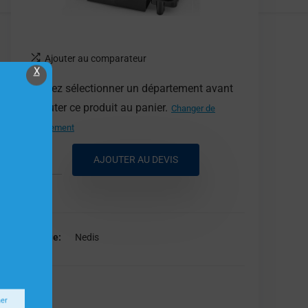
Ajouter au comparateur
X
Veuillez sélectionner un département avant
d'ajouter ce produit au panier.
Changer de
département
AJOUTER AU DEVIS
Marque
Nedis
Nedis
ner