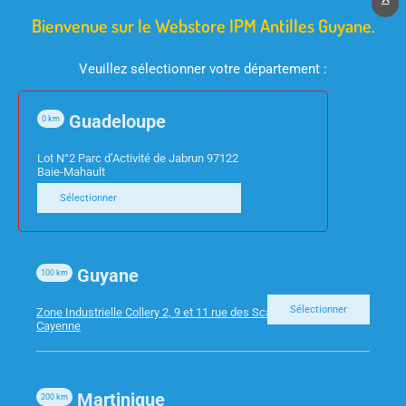
Bienvenue sur le Webstore IPM Antilles Guyane.
Veuillez sélectionner votre département :
Guadeloupe
CONSOMMABLES
CONSOMMABLES
0
km
HP 963XL –
EPSON – RUBAN EPSON
Lot N°2 Parc d’Activité de Jabrun 97122
CARTOUCHE JAUNE
PLQ-20/35 PACK DE 3
Baie-Mahault
47ML 1600P
RUBANS
Sélectionner
Guyane
100
km
Sélectionner
Zone Industrielle Collery 2, 9 et 11 rue des Scarabees 97300
Cayenne
Martinique
200
km