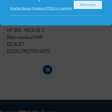
Sélectionner
Quartier Basse Gondeau 97232 Le Lamentin
CONSOMMABLES
HP 305 -PACK DE 2
(Noir+couleur) hHP
DESKJET
(2320,2710,2720,4120)