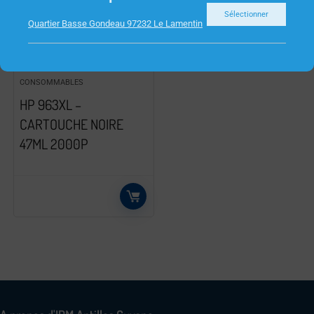
Sélectionner
Quartier Basse Gondeau 97232 Le Lamentin
CONSOMMABLES
HP 963XL –
CARTOUCHE NOIRE
47ML 2000P