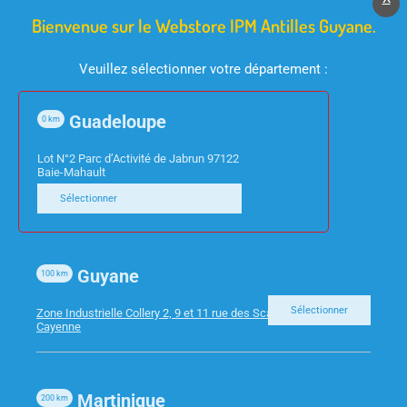
Bienvenue sur le Webstore IPM Antilles Guyane.
Veuillez sélectionner votre département :
Guadeloupe
0
km
CONSOMMABLES
CONSOMMABLES
Lot N°2 Parc d’Activité de Jabrun 97122
HP 963 – CARTOUCHE
OKI – 44844473
Baie-Mahault
JAUNE 10ML 700PAGES
TAMBOUR JAUNE
Sélectionner
ES8453/ES8473
Guyane
100
km
Sélectionner
Zone Industrielle Collery 2, 9 et 11 rue des Scarabees 97300
Cayenne
Martinique
200
km