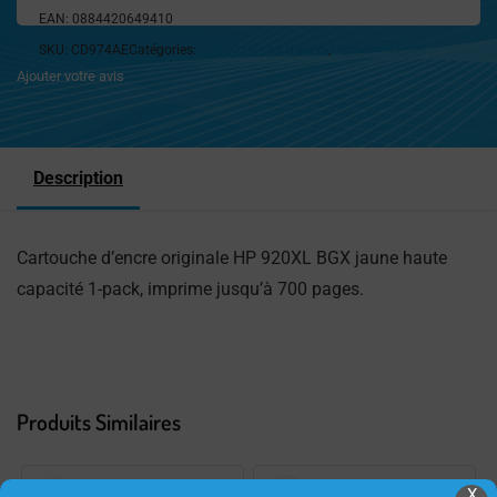
EAN:
0884420649410
SKU:
CD974AE
Catégories:
Cartouches jet d'encre
,
Consommables
Ajouter votre avis
Description
Cartouche d’encre originale HP 920XL BGX jaune haute
capacité 1-pack, imprime jusqu’à 700 pages.
Produits Similaires
X